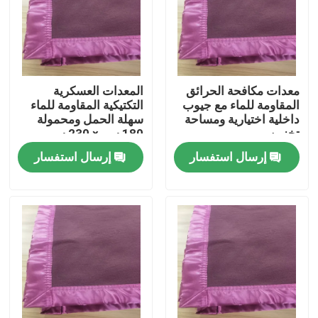
حولنا
جولة في المصنع
معدات مكافحة الحرائق
المعدات العسكرية
المقاومة للماء مع جيوب
التكتيكية المقاومة للماء
داخلية اختيارية ومساحة
سهلة الحمل ومحمولة
مراقبة الجودة
تخزين
180 سم × 230 سم
إرسال استفسار
إرسال استفسار
أخبار
اطلب اقتباس
ملابس عسكرية تكتيكية
سترة عسكرية تكتيكية مضادة للرصاص