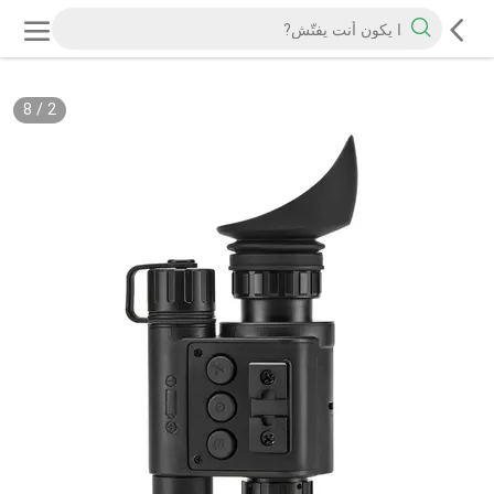
8
/
2