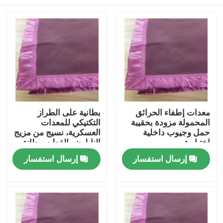
معدات إطفاء الحرائق
بطانية على الطراز
المحمولة مزودة بحقيبة
التكتيكي للمعدات
حمل وجيوب داخلية
العسكرية، نسيج من مزيج
اختيارية
النايلون والقطن، بطانة
قابلة للإزالة لسهولة
المنزل
إرسال استفسار
إرسال استفسار
التنظيف
المنتجات
فيديوهات