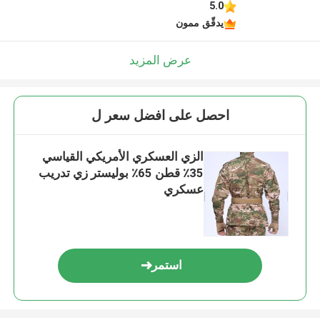
5.0
يدقّق ممون
عرض المزيد
احصل على افضل سعر ل
الزي العسكري الأمريكي القياسي
35٪ قطن 65٪ بوليستر زي تدريب
عسكري
استمر