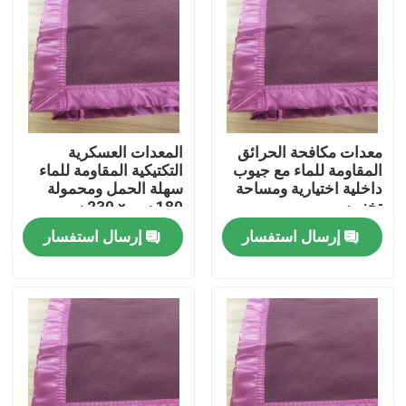
حولنا
جولة في المصنع
معدات مكافحة الحرائق
المعدات العسكرية
مراقبة الجودة
المقاومة للماء مع جيوب
التكتيكية المقاومة للماء
داخلية اختيارية ومساحة
سهلة الحمل ومحمولة
تخزين
180 سم × 230 سم
أخبار
إرسال استفسار
إرسال استفسار
اطلب اقتباس
ملابس عسكرية تكتيكية
سترة عسكرية تكتيكية مضادة للرصاص