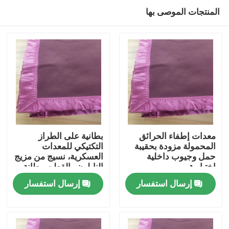
المنتجات الموصى بها
معدات إطفاء الحرائق
بطانية على الطراز
المحمولة مزودة بحقيبة
التكتيكي للمعدات
حمل وجيوب داخلية
العسكرية، نسيج من مزيج
المنزل
اختيارية
النايلون والقطن، بطانة
قابلة للإزالة لسهولة
إرسال استفسار
إرسال استفسار
التنظيف
المنتجات
فيديوهات