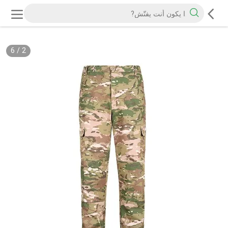
6
/
2