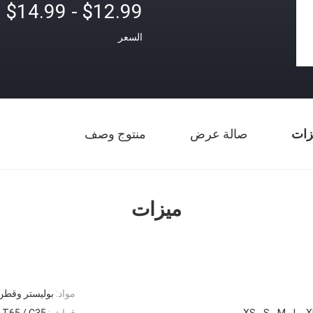
$12.99 - $14.99
السعر
زات
صالة عرض
منتوج وصف
ميزات
مواد:
بوليستر وقطن 
XS ، S ، M ، L ، 
قماش:
T65 / C35