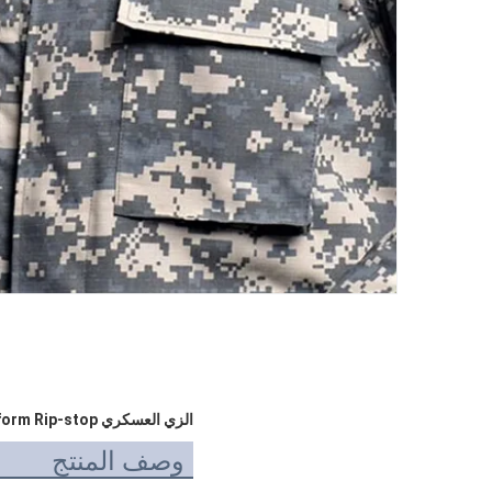
الزي العسكري BDU Battle Dress Uniform Rip-stop قماش عالي الجودة Suplly
وصف المنتج