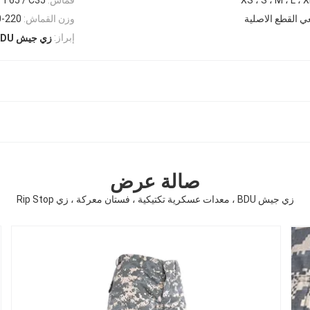
 القطع الاصلية
وزن القماش:
210-220 ج
إبراز:
زي جيش BDU معدات عسكرية تكتيكية
صالة عرض
زي جيش BDU ، معدات عسكرية تكتيكية ، فستان معركة ، زي Rip Stop