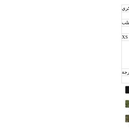
لب
XS 