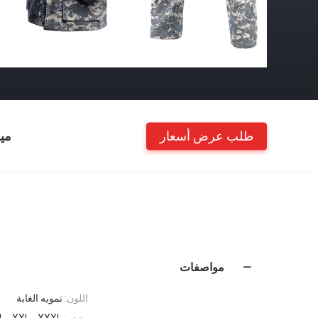
طلب عرض أسعار
مي
مواصفات
اللون:
تمويه الغابة
بحجم:
XL ، XXL ، XXXL