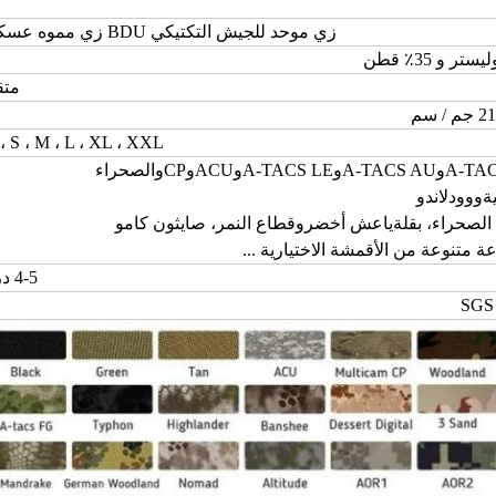
زي موحد للجيش التكتيكي BDU زي مموه عسكري
متق
/ سم
، S ، M ، L ، XL ، XXL
A-TA
و
A-TACS AU
و
A-TACS LE
و
ACU
و
CP
و
الصحراء
ة
و
وودلاند
و
، ب
قلة
يا
عش أخضر
و
قطاع النمر
، ص
ايثون كامو
 متنوعة من الأقمشة الاختيارية ...
4-5 درجة
SGS 