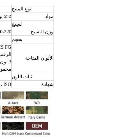
نوع المنتج
مواد
65٪ بوليستر و 35٪ قطن
نَسِيج
وزن النسيج
210-220 جم 
بحجم
CS FG
الرقمي
الألوان المتاحة
3 لون الصحراء
مجموعة
ثبات اللون
شهادة
، ISO