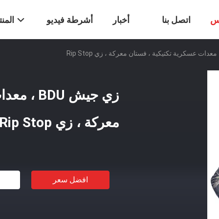
س
اتصل بنا
أخبار
أشرطة فيديو
المن
زي جيش DU
معركة ، زي Rip Stop
افضل سعر