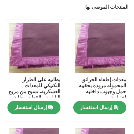
المنتجات الموصى بها
معدات إطفاء الحرائق
بطانية على الطراز
المحمولة مزودة بحقيبة
التكتيكي للمعدات
حمل وجيوب داخلية
العسكرية، نسيج من مزيج
المنزل
اختيارية
النايلون والقطن، بطانة
قابلة للإزالة لسهولة
إرسال استفسار
إرسال استفسار
التنظيف
المنتجات
فيديوهات