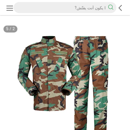
5
/
2