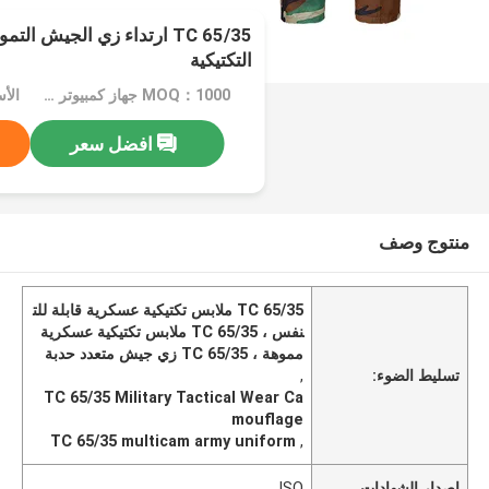
TC 65/35 ارتداء زي الجيش ا
التكتيكية
MOQ：1000 جهاز كمبيوتر شخصى
الأسعار
افضل سعر
منتوج وصف
TC 65/35 ملابس تكتيكية عسكرية قابلة للت
نفس ، TC 65/35 ملابس تكتيكية عسكرية
مموهة ، TC 65/35 زي جيش متعدد حدبة
تسليط الضوء:
,
TC 65/35 Military Tactical Wear Ca
mouflage
TC 65/35 multicam army uniform
,
إصدار الشهادات
ISO