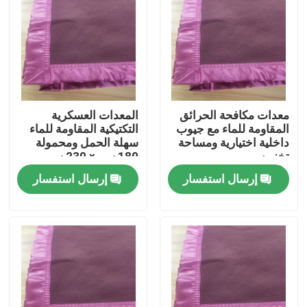
حولنا
جولة في المصنع
معدات مكافحة الحرائق
المعدات العسكرية
مراقبة الجودة
المقاومة للماء مع جيوب
التكتيكية المقاومة للماء
داخلية اختيارية ومساحة
سهلة الحمل ومحمولة
تخزين
180 سم × 230 سم
أخبار
إرسال استفسار
إرسال استفسار
اطلب اقتباس
ملابس عسكرية تكتيكية
سترة عسكرية تكتيكية مضادة للرصاص