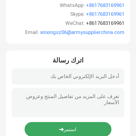
WhatsApp:
+8617683169961
Skype:
+8617683169961
WeChat:
+8617683169961
Email:
xinxingsz06@armysupplierchina.com
اترك رسالة