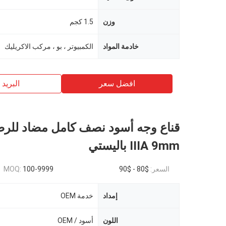
وزن
1.5 كجم
خادمة المواد
الكمبيوتر ، بو ، مركب الاكريليك
افضل سعر
البريد ب
IIIA 9mm باليستي
السعر:
$80 - $90
100-9999
MOQ:
إمداد
خدمة OEM
اللون
أسود / OEM