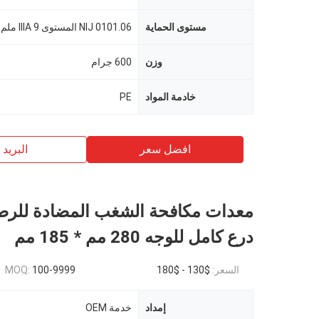
مستوى الحماية
NIJ 0101.06 المستوى IIIA 9 ملم
وزن
600 جرام
خادمة المواد
PE
افضل سعر
البريد ب
درع كامل للوجه 280 مم * 185 مم
السعر:
$130 - $180
100-9999
MOQ:
إمداد
خدمة OEM