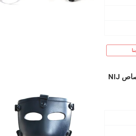
نا
قناع وجه أسود نصف كامل مضاد للرصاص NIJ