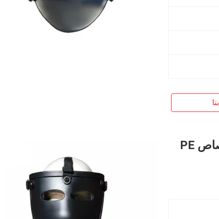
نا
معدات مكافحة الشغب المضادة للرصاص PE