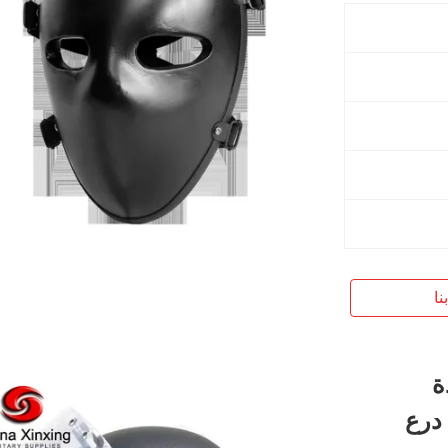
نا
ة
 درع