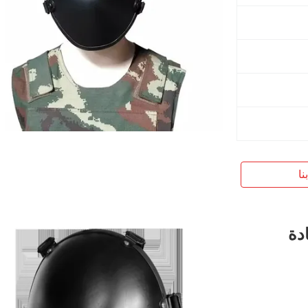
نا
 مضادة