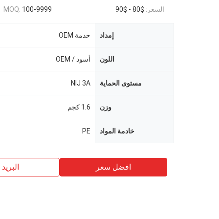
السعر:
$80 - $90
100-9999
MOQ:
إمداد
خدمة OEM
اللون
أسود / OEM
مستوى الحماية
NIJ 3A
وزن
1.6 كجم
خادمة المواد
PE
افضل سعر
البريد ب