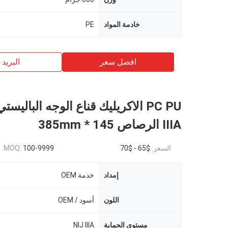
خادمة المواد
PE
افضل سعر
البريد ب
PC PU الاكريليك قناع الوجه البالي
IIIA الرصاص 145 * 385mm
السعر:
$65 - $70
100-9999
MOQ:
إمداد
خدمة OEM
اللون
أسود / OEM
مستوى الحماية
NIJ IIIA