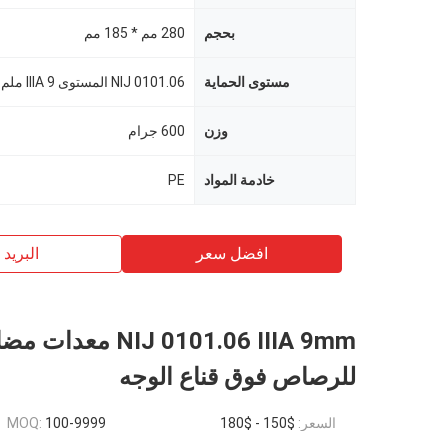
بحجم
280 مم * 185 مم
مستوى الحماية
NIJ 0101.06 المستوى IIIA 9 ملم
وزن
600 جرام
خادمة المواد
PE
افضل سعر
البريد ب
NIJ 0101.06 IIIA 9mm معدات
للرصاص فوق قناع الوجه
السعر:
$150 - $180
100-9999
MOQ: