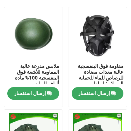
مقاومة فوق البنفسجية
ملابس مدرعة عالية
عالية معدات مضادة
المقاومة للأشعة فوق
للرصاص للماء للحماية
البنفسجية 100% مادة
التي لا مثيل لها
ألياف البوليستر
المنزل
إرسال استفسار
إرسال استفسار
المنتجات
فيديوهات