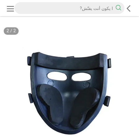
2
/
2