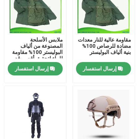
حولنا
جولة في المصنع
مقاومة عالية للنار معدات
ملابس الأسلحة
مضادة للرصاص 100%
المصنوعة من ألياف
بنية ألياف البوليستر
البوليستر 100% مقاومة
مراقبة الجودة
للماء لتحقيق أقصى قدر
من مقاومة الماء
إرسال استفسار
إرسال استفسار
أخبار
اطلب اقتباس
ملابس عسكرية تكتيكية
سترة عسكرية تكتيكية مضادة للرصاص