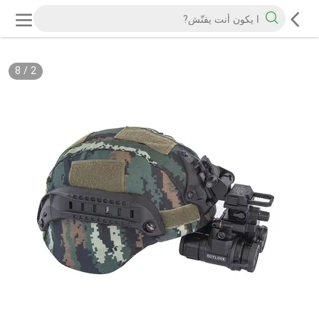
8
/
2