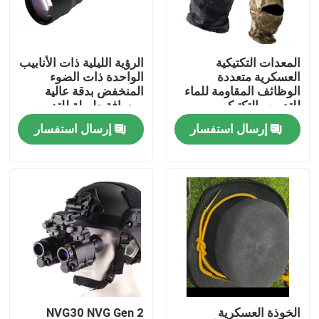
حولنا
المعدات التكتيكية
الرؤية الليلية ذات الأنابيب
العسكرية متعددة
الواحدة ذات الضوء
جولة في المصنع
الوظائف المقاومة للماء
المنخفض بدقة عالية
للتدريب التكتيكي
ومسافة طويلة للتدريب
التكتيكي في الهواء الطلق
إرسال استفسار
إرسال استفسار
مراقبة الجودة
أخبار
اطلب اقتباس
ملابس عسكرية تكتيكية
سترة عسكرية تكتيكية مضادة للرصاص
الخوذة العسكرية
NVG30 NVG Gen 2