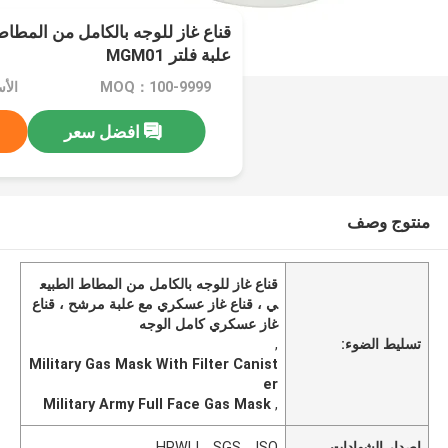
قناع غاز للوجه بالكامل من المطا
علبة فلتر MGM01
MOQ：100-9999
الأسع
افضل سعر
منتوج وصف
قناع غاز للوجه بالكامل من المطاط الطبيع
ي ، قناع غاز عسكري مع علبة مرشح ، قناع
غاز عسكري كامل الوجه
تسليط الضوء:
,
Military Gas Mask With Filter Canist
er
Military Army Full Face Gas Mask
,
إصدار الشهادات
HPWLI，SGS，ISO