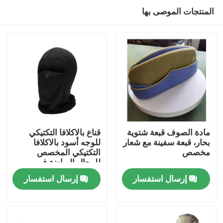
المنتجات الموصى بها
مادة الصوف قبعة شتوية
قناع بالاكلافا التكتيكي
بحار، قبعة سفينة مع شعار
للوجه أسود بالاكلافا
مخصص
التكتيكي المخصص
المنزل
للرجال الرياضة في
الخارج
إرسال استفسار
إرسال استفسار
المنتجات
فيديوهات