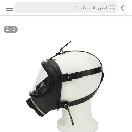
2
/
2