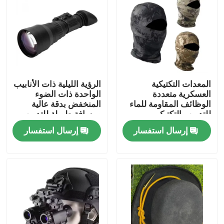
حولنا
جولة في المصنع
المعدات التكتيكية
الرؤية الليلية ذات الأنابيب
مراقبة الجودة
العسكرية متعددة
الواحدة ذات الضوء
الوظائف المقاومة للماء
المنخفض بدقة عالية
للتدريب التكتيكي
ومسافة طويلة للتدريب
أخبار
التكتيكي في الهواء الطلق
إرسال استفسار
إرسال استفسار
اطلب اقتباس
ملابس عسكرية تكتيكية
سترة عسكرية تكتيكية مضادة للرصاص