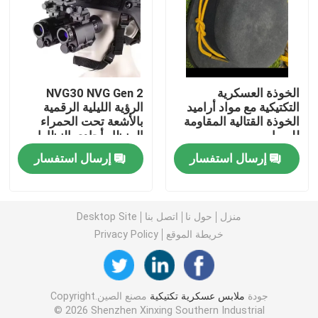
خوذة البالستية التكتيكية
اللوحات الباليستية العسكرية
الخوذة العسكرية
NVG30 NVG Gen 2
التكتيكية مع مواد أراميد
الرؤية الليلية الرقمية
الخوذة القتالية المقاومة
بالأشعة تحت الحمراء
معدات مضادة للرصاص
للرصاص
المنظار أحادي النظارات
الليلية نطاق الرؤية للصيد
إرسال استفسار
إرسال استفسار
حقيبة ظهر عسكرية تكتيكية
معدات في الهواء الطلق التكتيكية
منزل
حول نا
اتصل بنا
Desktop Site
خريطة الموقع
Privacy Policy
الأحذية التكتيكية القتالية
جودة
ملابس عسكرية تكتيكية
مصنع الصين.Copyright
سترة قتالية تكتيكية
© 2026 Shenzhen Xinxing Southern Industrial