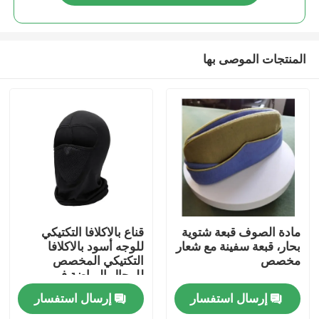
المنتجات الموصى بها
المنزل
مادة الصوف قبعة شتوية
قناع بالاكلافا التكتيكي
بحار، قبعة سفينة مع شعار
للوجه أسود بالاكلافا
مخصص
التكتيكي المخصص
المنتجات
للرجال الرياضة في
الخارج
إرسال استفسار
إرسال استفسار
فيديوهات