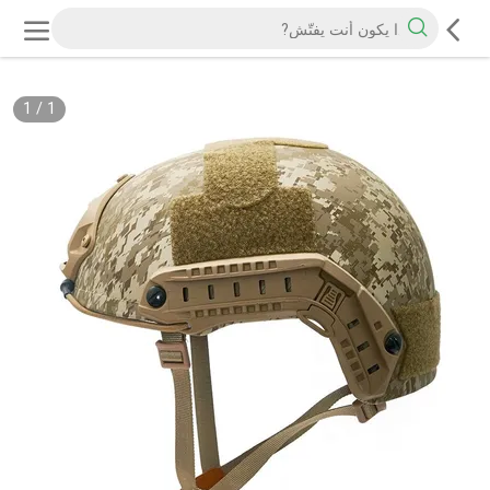
1
/
1