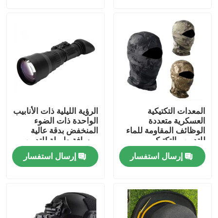
حولنا
جولة في المصنع
مراقبة الجودة
المعدات التكتيكية
الرؤية الليلية ذات الأنابيب
أخبار
العسكرية متعددة
الواحدة ذات الضوء
الوظائف المقاومة للماء
المنخفض بدقة عالية
للتدريب التكتيكي
ومسافة طويلة للتدريب
التكتيكي في الهواء الطلق
اطلب اقتباس
إرسال استفسار
إرسال استفسار
ملابس عسكرية تكتيكية
سترة عسكرية تكتيكية مضادة للرصاص