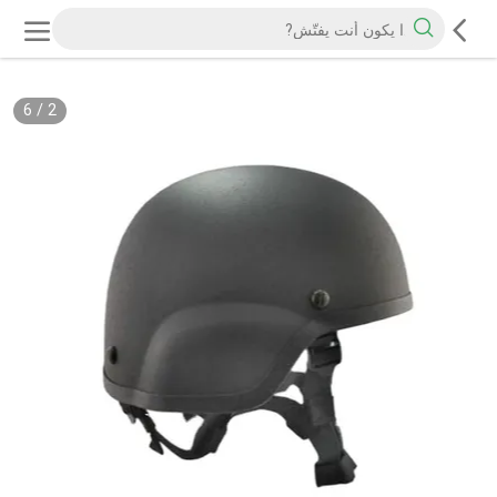
6
/
2