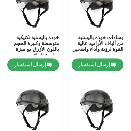
حولنا
جولة في المصنع
وسادات خوذة باليستية
خوذة باليستية تكتيكية
من ألياف الأراميد عالية
متوسطة وكبيرة الحجم
القوة لرؤية وأداء واضحين
باللون الأزرق مع ميزة
مراقبة الجودة
مقاومة للماء
إرسال استفسار
إرسال استفسار
أخبار
اطلب اقتباس
ملابس عسكرية تكتيكية
سترة عسكرية تكتيكية مضادة للرصاص