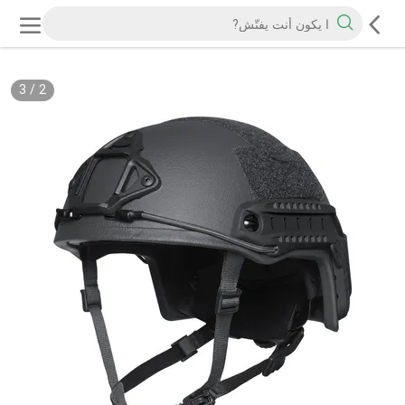
3
/
2