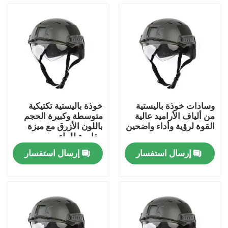
حولنا
جولة في المصنع
مراقبة الجودة
وسادات خوذة باليستية
خوذة باليستية تكتيكية
من ألياف الأراميد عالية
متوسطة وكبيرة الحجم
أخبار
القوة لرؤية وأداء واضحين
باللون الأزرق مع ميزة
مقاومة للماء
إرسال استفسار
إرسال استفسار
اطلب اقتباس
ملابس عسكرية تكتيكية
سترة عسكرية تكتيكية مضادة للرصاص