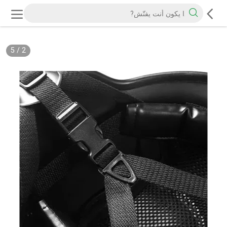
5
/
2