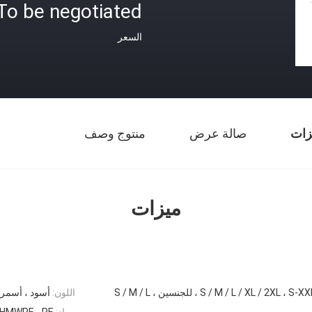
To be negotiated
السعر
زات
صالة عرض
منتوج وصف
ميزات
اللون:
أسود ، أسمر
مواد:
UHMWPE ، PE / أراميد ، أراميد