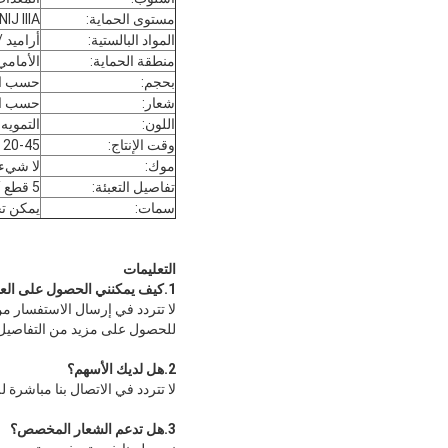
مستوى الحماية:
NIJ IIIA +
المواد البالستية:
أراميد / HMWPE
منطقة الحماية:
الأمامي
بحجم:
حسب ا
شعار:
حسب ا
اللون:
التمويه
وقت الإنتاج:
20-45 يوم
موك:
لا شيء
تفاصيل التعبئة:
5 قطع / الشركة التونسية للملاحة
سمات:
يمكن تخ
التعليمات
1.
كيف يمكنني الحصول على العي
لا تتردد في إرسال الاستفسار من
للحصول على مزيد من التفاصيل
2.
هل لديك الأسهم
؟
لا تتردد في الاتصال بنا مباشر
3.
هل تدعم الشعار المخصص
؟