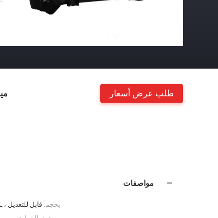
طلب عرض أسعار
مي
مواصفات
بحجم:
قابل للتعديل ، S / M / L / XL / 2XL ، S-XXL ، للجنسين ، S / M / L
مستوى الحماية: