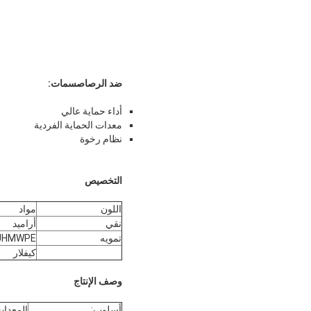
ضد الرصاص
سمات:
أداء حماية عالي
معدات الحماية الفردية
نظام رخوة
التخصيص
اللون
مواد
نقي
أراميد
تمويه
UHMWPE
كيفلار
وصف الإنتاج
أسلوب:
المعدا