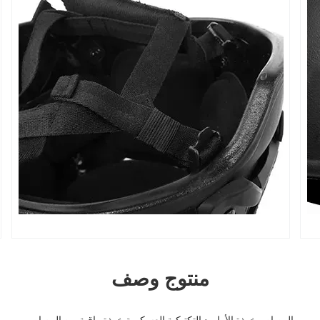
منتوج وصف
الرصاص خوذة الأراميد التكتيكية العسكرية خوذة واقية من الرصاص