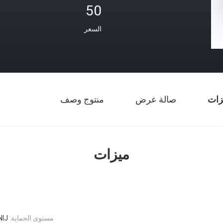
50
السعر
زات
صالة عرض
منتوج وصف
ميزات
مستوى الحماية:
NIJ المستوى A