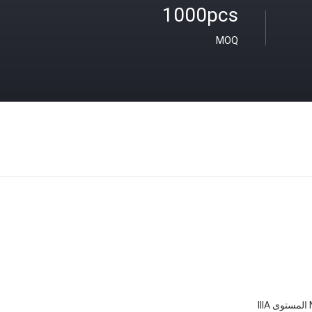
1000pcs
MOQ
III