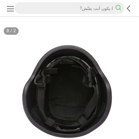
8
/
2