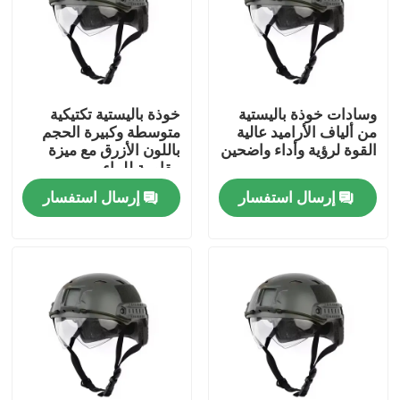
حولنا
جولة في المصنع
وسادات خوذة باليستية
خوذة باليستية تكتيكية
من ألياف الأراميد عالية
متوسطة وكبيرة الحجم
القوة لرؤية وأداء واضحين
باللون الأزرق مع ميزة
مراقبة الجودة
مقاومة للماء
إرسال استفسار
إرسال استفسار
أخبار
اطلب اقتباس
ملابس عسكرية تكتيكية
سترة عسكرية تكتيكية مضادة للرصاص