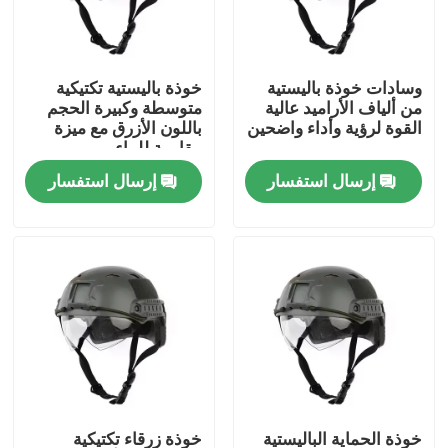
حولنا
وسادات خوذة باليستية
خوذة باليستية تكتيكية
من ألياف الأراميد عالية
متوسطة وكبيرة الحجم
جولة في المصنع
القوة لرؤية وأداء واضحين
باللون الأزرق مع ميزة
مقاومة للماء
إرسال استفسار
إرسال استفسار
مراقبة الجودة
أخبار
اطلب اقتباس
ملابس عسكرية تكتيكية
سترة عسكرية تكتيكية مضادة للرصاص
خوذة الحماية الباليستية
خوذة زرقاء تكتيكية