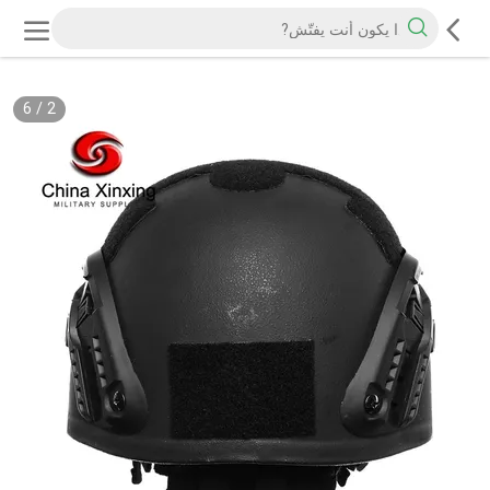
6
/
2