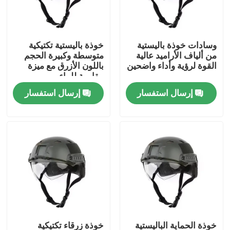
حولنا
وسادات خوذة باليستية
خوذة باليستية تكتيكية
من ألياف الأراميد عالية
متوسطة وكبيرة الحجم
جولة في المصنع
القوة لرؤية وأداء واضحين
باللون الأزرق مع ميزة
مقاومة للماء
إرسال استفسار
إرسال استفسار
مراقبة الجودة
أخبار
اطلب اقتباس
ملابس عسكرية تكتيكية
سترة عسكرية تكتيكية مضادة للرصاص
خوذة الحماية الباليستية
خوذة زرقاء تكتيكية