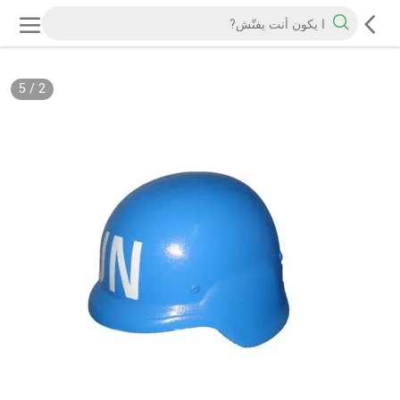
5
/
2