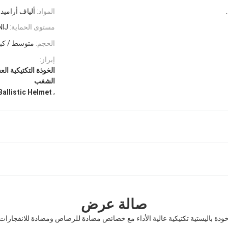
المواد:
ألياف أراميد 
مستوى الحماية:
NIJ المستوى A
الحجم:
متوسط ​​/ كب
إبراز:
الخوذة التكتيكية ا
الشغب
,
Ballistic Helmet
صالة عرض
وذة باليستية تكتيكية عالية الأداء مع خصائص مضادة للرصاص ومضادة للانفجارات