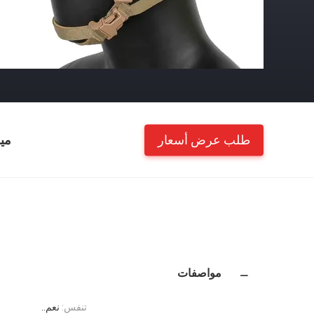
طلب عرض أسعار
مي
مواصفات
تنفس:
نعم..