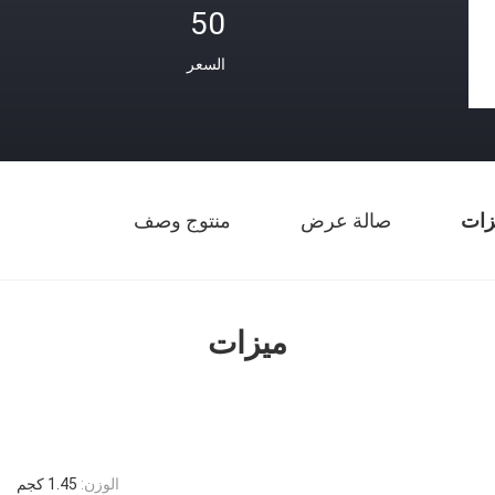
50
السعر
زات
صالة عرض
منتوج وصف
ميزات
الوزن:
1.45 كجم