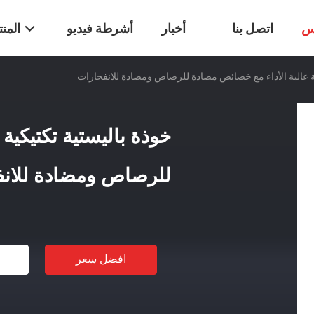
س
اتصل بنا
أخبار
أشرطة فيديو
المن
ية عالية الأداء مع خصائص مضادة للرصاص ومضادة للانفجارات
خوذة باليستية تكتيكية
للرصاص ومضادة للان
افضل سعر