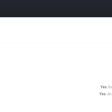
Yes
Ba
Yes
An