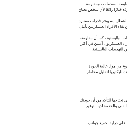
مقاومة الصدمات ، ومقاومة
هديدات الباليستية.تعتبر هذه الخوذة خيارًا رائعًا لأي شخص يحتاج
الشظايا.إنه يوفر قدرات ممتازة
 بقاء الأفراد العسكريين بأمان
ت الباليستية ، كما أن مقاومته
ارًا رائعًا للأفراد العسكريين.تضمن حماية NIJ Level IIIA أن يظل الأفراد العسكريون آمنين في أكثر
لتهديدات الباليستية.
وع من مواد عالية الجودة
ة للبكتيريا لتقليل مخاطر
ي تحتاجها للتأكد من أن خوذتك
فني والخدمة لدينا لتوفير
ا على دراية بجميع جوانب