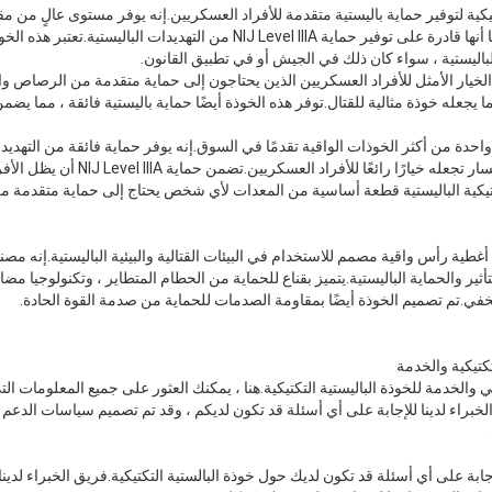
كتيكية لتوفير حماية باليستية متقدمة للأفراد العسكريين.إنه يوفر مستوى عالٍ من 
التشظي ، ومقاومة الانقسام.كما أنها قادرة على توفير حماية NIJ Level IIIA من الت
لباليستية ، سواء كان ذلك في الجيش أو في تطبيق القانون.
ية الخيار الأمثل للأفراد العسكريين الذين يحتاجون إلى حماية متقدمة من الرصاص و
جعله خوذة مثالية للقتال.توفر هذه الخوذة أيضًا حماية باليستية فائقة ، مما يضمن
ة واحدة من أكثر الخوذات الواقية تقدمًا في السوق.إنه يوفر حماية فائقة من التهديدا
للصدمات وقدراته المضادة للانكسار تجعله خي
كتيكية الباليستية قطعة أساسية من المعدات لأي شخص يحتاج إلى حماية متقدمة من ا
أغطية رأس واقية مصمم للاستخدام في البيئات القتالية والبيئية الباليستية.إنه مصن
ر والحماية الباليستية.يتميز بقناع للحماية من الحطام المتطاير ، وتكنولوجيا مضاد
في.تم تصميم الخوذة أيضًا بمقاومة الصدمات للحماية من صدمة القوة الحادة.
تكتيكية والخدمة
والخدمة للخوذة الباليستية التكتيكية.هنا ، يمكنك العثور على جميع المعلومات الت
راء لدينا للإجابة على أي أسئلة قد تكون لديكم ، وقد تم تصميم سياسات الدعم ال
إجابة على أي أسئلة قد تكون لديك حول خوذة البالستية التكتيكية.فريق الخبراء لدين