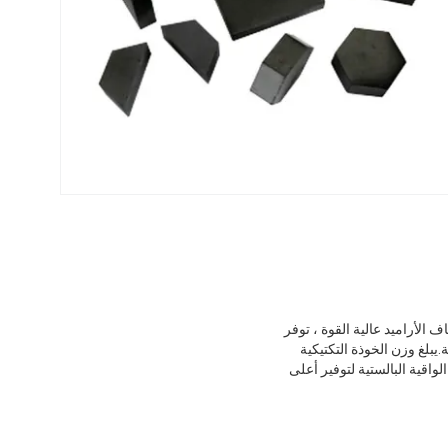
 الأراميد عالية القوة ، توفر
ء مضاد للبكتيريا لتحسين النظافة.يبلغ وزن الخوذة التكتيكية
 الواقية البالستية لتوفير أعلى