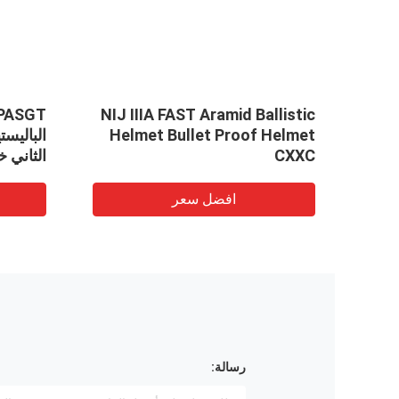
VID
Xi
NIJ IIIA FAST Aramid Ballistic
M التكتيكية
Helmet Bullet Proof Helmet
الباليس
CXXC
الثاني خ
افضل سعر
رسالة: