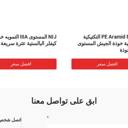
PE Aramid PASGT التكتيكية
NIJ المستوى IIIA الت
تية خوذة الجيش المستوى
كيفلر البالستية عثرة سريعة
وذة
افضل سعر
افضل سعر
ابق على تواصل معنا
اتصل شخص 