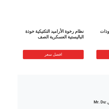
مويه خوذات
نظام رخوة الأراميد التكتيكية خوذة
PE ا
الباليستية العسكرية الصف
الجيش ا
افضل سعر
:
Mr. Du