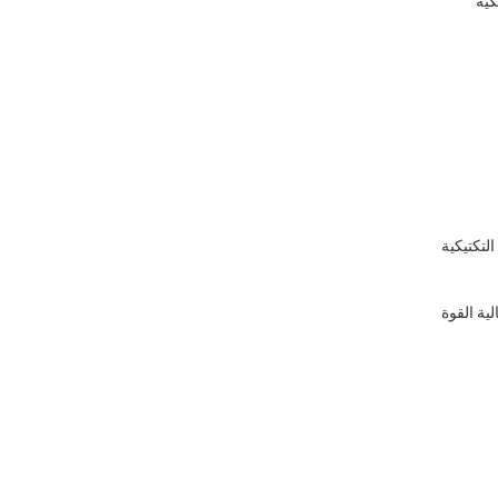
كية
التكتيكية
لية القوة