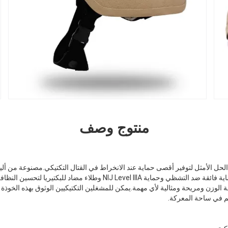
منتوج وصف
ة الحل الأمثل لتوفير أقصى حماية عند الانخراط في القتال التكتيكي.مصنوعة من ألياف
هذه الخوذة القتالية الباليستية حماية فائقة ضد التشظي وحماية NIJ Level IIIA وطلا
 ، وهي خفيفة الوزن ومريحة ومثالية لأي مهمة.يمكن للمشغلين التكتيكيين الوثوق بهذه الخوذة
م في ساحة المعركة.