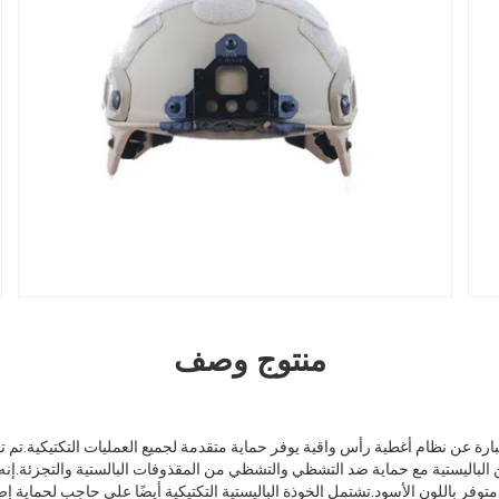
منتوج وصف
عبارة عن نظام أغطية رأس واقية يوفر حماية متقدمة لجميع العمليات التكتيكية.تم ت
 الباليستية مع حماية ضد التشظي والتشظي من المقذوفات البالستية والتجزئة.إنه 
 متوفر باللون الأسود.تشتمل الخوذة الباليستية التكتيكية أيضًا على حاجب لحماية 