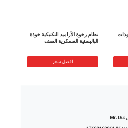
مويه خوذات
نظام رخوة الأراميد التكتيكية خوذة
PE ا
الباليستية العسكرية الصف
الجيش ا
افضل سعر
:
Mr. Du