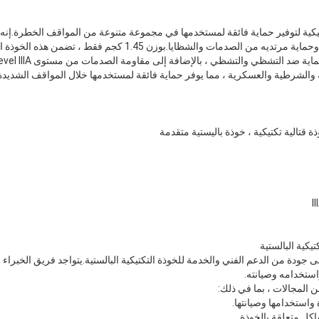
كتيكية لتوفير حماية فائقة لمستخدمها في مجموعة متنوعة من المواقف الخطرة.إنه
التهديدات الباليستية والتشظية ، وحماية مرتديه من الصدمات والشظايا.بوز
لية والشرطية والعسكرية ، مما يوفر حماية فائقة لمستخدمها خلال المواقف الشديدة
 قتالية تكتيكية ، خوذة باليستية متقدمة
يكية البالستية
ى جودة من الدعم الفني والخدمة للخوذة التكتيكية البالستية.يتواجد فريق الخبراء ا
استخدامه وصيانته.
المجالات ، بما في ذلك:
 واستخدامها وصيانتها.
ل متعلقة بالخوذة.