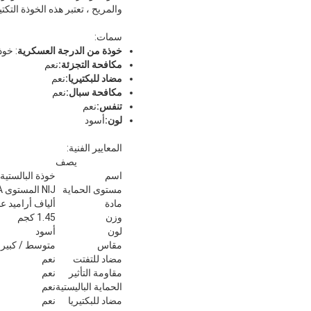
والمريح ، تعتبر هذه الخوذة التكتي
سمات:
خوذة من الدرجة العسكرية
: خوذ
مكافحة التجزئة:
نعم
مضاد للبكتيريا:
نعم
مكافحة سبال:
نعم
تنفس:
نعم
لون:
أسود
المعايير الفنية:
يصف
اسم
خوذة البالستية 
مستوى الحماية
NIJ المستوى IIIA
مادة
ألياف أراميد عا
وزن
1.45 كجم
لون
أسود
مقاس
متوسط ​​/ كبير
مضاد للتفتت
نعم
مقاومة التأثير
نعم
الحماية الباليستية
نعم
مضاد للبكتيريا
نعم