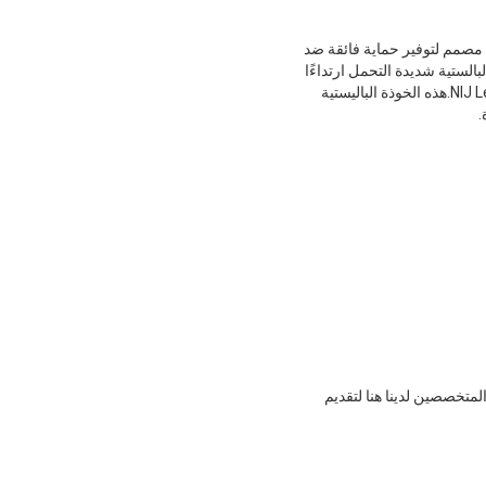
 مصمم لتوفير حماية فائقة ضد
ن 1.45 كجم فقط ، تضمن هذه الخوذة البالستية شديدة التحمل ارتداءًا
مريحًا وموثوقًا.كما أنه يتميز بالحماية ضد التشظي والتشظي ، بالإضافة إلى مقاومة الصدمات من مستوى NIJ Level IIIA.هذه الخوذة الباليستية
.
لمتخصصين لدينا هنا لتقديم