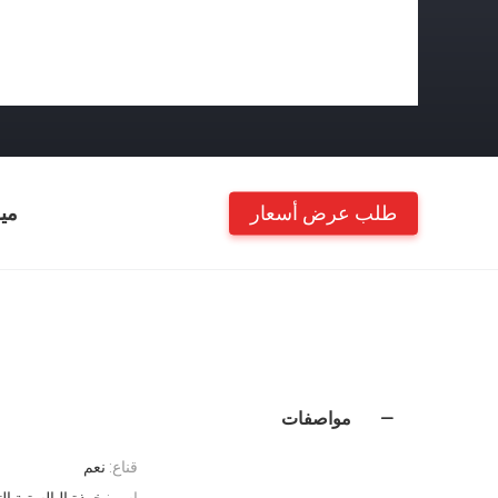
طلب عرض أسعار
مي
مواصفات
قناع:
نعم
اسم:
خوذة البالستية الت