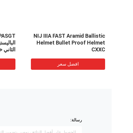
VID
Xi
NIJ IIIA FAST Aramid Ballistic
M التكتيكية
Helmet Bullet Proof Helmet
الباليس
CXXC
الثاني خ
افضل سعر
رسالة: