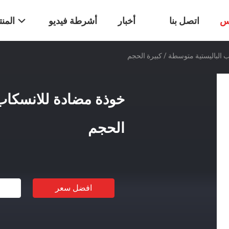
س
اتصل بنا
أخبار
أشرطة فيديو
المن
 الباليستية متوسطة / كبيرة الحجم
خوذة مضادة للانسكاب 
الحجم
افضل سعر