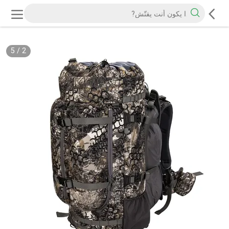
5
/
2