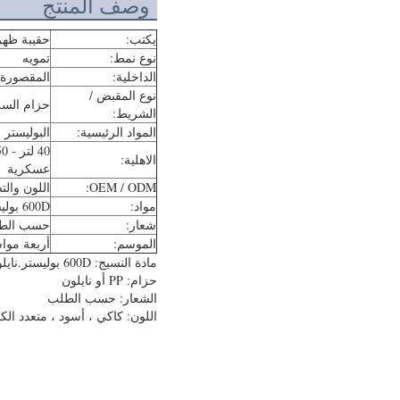
وصف المنتج
يكتب:
حقيبة ظهر
نوع نمط:
تمويه
الداخلية:
المقصورة ا
نوع المقبض /
حزام الس
الشريط:
المواد الرئيسية:
البوليستر
الاهلية:
عسكرية
OEM / ODM:
اللون والت
مواد:
600D بوليستر
شعار:
حسب الط
الموسم:
أربعة موا
مادة النسيج: 600D بوليستر.نايلون مقاوم للماء 1050D (MultiCam®: نايلون 1000D)
حزام: PP أو نايلون
الشعار: حسب الطلب
اللون: كاكي ، أسود ، متعدد ا