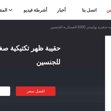
س
اتصل بنا
أخبار
أشرطة فيديو
المن
وليستر 600D العسكرية للجنسين
للجنسين
افضل سعر