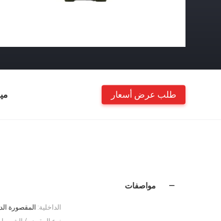
طلب عرض أسعار
مي
مواصفات
الداخلية:
المقصورة الد
نوع المقبض / الشريط: