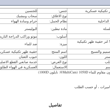
 تكتيكية عسكرية
جنس:
للجنسين
نوع الاغلاق:
سحاب ومشبك
لداخلية
نظام الحمل:
حزام وسادة الهواء
لسلة
مادة تبطين:
البوليستر
أسلوب:
موتو وراكب الدراجة النارية
40 لتر - 50 لتر حقيبة ظهر تكتيكية
ميزة:
ضد للماء
صميم والنسيج
اسم المنتج:
حقيبة ظهر تكتيكية عسكرية
اللون:
حبوب الثعبان
لب
نوع العرض:
خدمة صانعي القطع الاصلية
سم
الاستعمال:
العسكرية في الهواء الطلق
لكاميرات ، أو حسب الطلب
تفاصيل