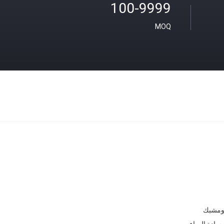
100-9999
MOQ
ومشبك
سادة الهواء