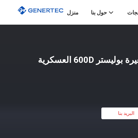
تجات
حول بنا
منزل
حقيبة ظهر تكتيكية صغيرة بوليستر 600D العسكرية
البريد بنا