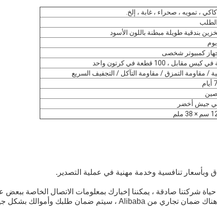
اكي ، تمويه ، صحراء ، غابة ، إلخ.
لطلب
خزين بندقية طويلة مبطنة باللون الأسود
ية / مقاومة التمزق / مقاومة التآكل / التجفيف السريع
لصين
ني جيش أخضر
 ملم
 وبأسعار تنافسية وخدمة مهنية في عملية التصدير.
 حياة شركتنا صادقة ، يمكننا إخبارك بمعلومات الاتصال الخاصة ببعض عم
Alib ، سيتم ضمان طلبك وأموالك بشكل جيد.