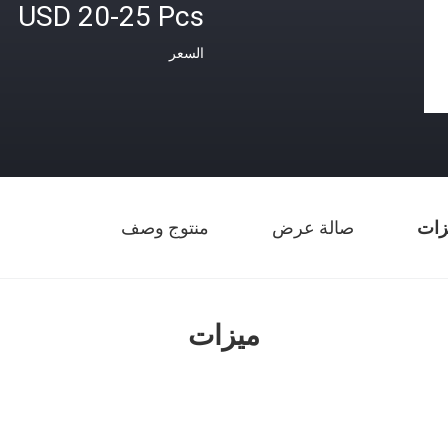
USD 20-25 Pcs
السعر
زات
صالة عرض
منتوج وصف
ميزات