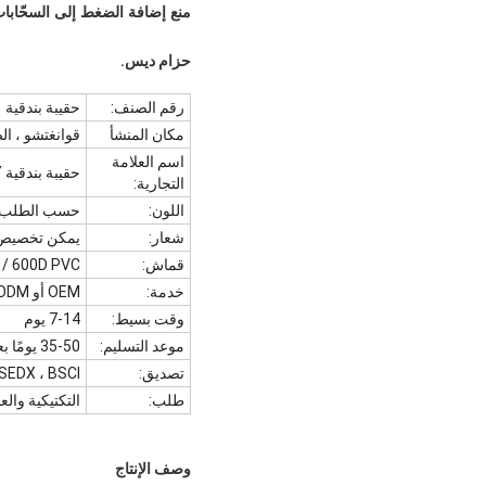
منع إضافة الضغط إلى السحّابات
حزام
ديس.
رقم الصنف:
حقيبة بندقية
مكان المنشأ
قوانغتشو ، ال
اسم العلامة
حقيبة بندقية L&Q ARMY
التجارية:
اللون:
حسب الطلب
شعار:
يمكن تخصيص
قماش:
600D PVC / حسب الطلب
خدمة:
OEM أو ODM
وقت بسيط:
7-14 يوم
موعد التسليم:
35-50 يومًا بعد تأكيد الطلب لحقيبة البندقية
تصديق:
 SEDX ، BSCI
طلب:
التكتيكية وا
وصف الإنتاج