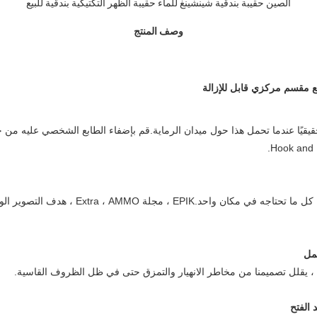
الصين حقيبة بندقية شينشينغ للماء حقيبة الظهر التكتيكية بندقية للبيع
وصف المنتج
 مقسم مركزي قابل للإزالة
قيقيًا عندما تحمل هذا حول ميدان الرماية.قم بإضفاء الطابع الشخصي عليه من خ
تتيح لك الجيوب الإضافية تخزين كل ما تحتاجه في مكان
مل
ة ، يقلل تصميمنا من مخاطر الانهيار والتمزق حتى في ظل الظروف القاسية.
الفتح