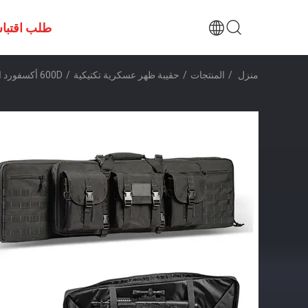
طلب اقتبا
منزل
/
المنتجات
/
حقيبة ظهر عسكرية تكتيكية
/
600D أكسفورد التكتيكية مزدوجة بندقية بندقية حقيبة الظهر Xinxing للماء