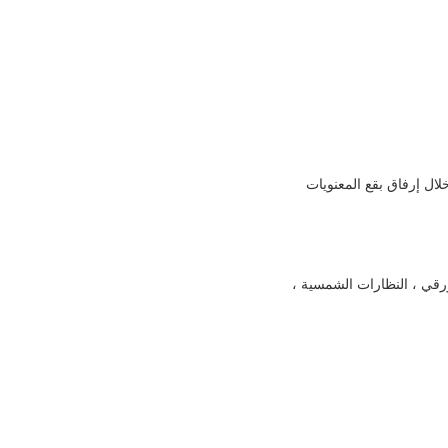
لال إرفاق بقع المعنويات
 واحد.EPIK ، مجلة Extra ، AMMO ، هدف التصوير الورقي ، النظارات الشمسية ،