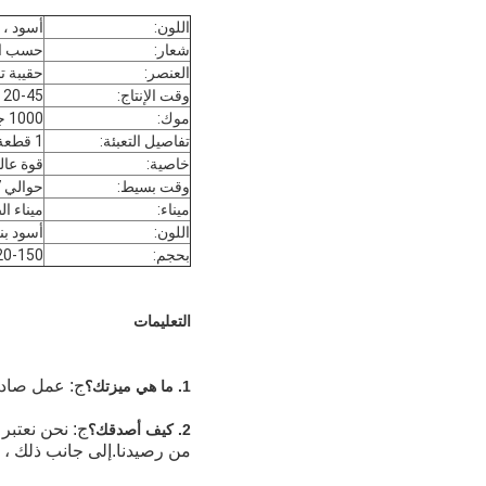
اللون:
أسود ، ك
شعار:
حسب ا
العنصر:
حقيبة ت
وقت الإنتاج:
20-45 يوم
موك:
1000 جهاز كمبيوتر شخصى
تفاصيل التعبئة:
1 قطعة في كيس مقابل ، 100 قطعة في كرتون واحد
خاصية:
قوة عال
وقت بسيط:
حوالي 7 أيام
ميناء:
ميناء ا
اللون:
أسود ب
بحجم:
120-150 سم × 38
التعليمات
ج: عمل صادق
1. ما هي ميزتك؟
ج: نحن نعتبر
2. كيف أصدقك؟
من رصيدنا.إلى جانب ذلك ، هناك ضمان تجاري من aba