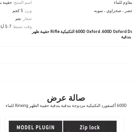
اسم المنتج:
حقيبة بن
خضر ، صحراوي ، تمويه
وزن:
5 كجم
شعار:
نعم
وقت بسيط:
5-7 أيام
,
600D Oxford Do
600D Oxford التكتيكية Rifle حقيبة ظهر
بندقية
صالة عرض
600D أكسفورد التكتيكية مزدوجة بندقية بندقية حقيبة الظهر Xinxing للماء