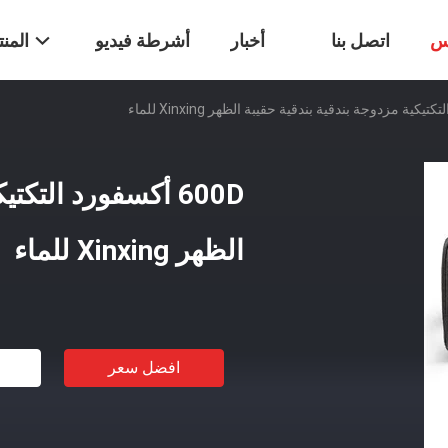
س
اتصل بنا
أخبار
أشرطة فيديو
المن
600D أكسفورد التك
الظهر Xinxing للماء
افضل سعر