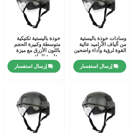
حولنا
جولة في المصنع
وسادات خوذة باليستية
خوذة باليستية تكتيكية
من ألياف الأراميد عالية
متوسطة وكبيرة الحجم
القوة لرؤية وأداء واضحين
باللون الأزرق مع ميزة
مراقبة الجودة
مقاومة للماء
إرسال استفسار
إرسال استفسار
أخبار
اطلب اقتباس
ملابس عسكرية تكتيكية
سترة عسكرية تكتيكية مضادة للرصاص