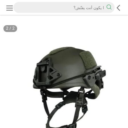
2
/
2