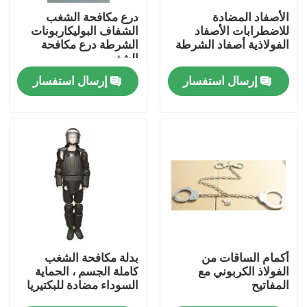
الأصفاد المضادة
درع مكافحة الشغب
للاضطرابات الأصفاد
الشفاف البوليكاربونات
حولنا
الفولاذية أصفاد الشرطة
الشرطة درع مكافحة
الشغب
إرسال استفسار
إرسال استفسار
جولة في المصنع
مراقبة الجودة
أخبار
اطلب اقتباس
ملابس عسكرية تكتيكية
أكمام الساقات من
بدلة مكافحة الشغب
الفولاذ الكربوني مع
كاملة الجسم ، الحماية
المفاتيح
السوداء مضادة للبكتيريا
سترة عسكرية تكتيكية مضادة للرصاص