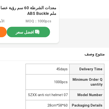
ملم ABS Buckle
MOQ：1000pcs
الأسع
افضل سعر
منتوج وصف
45days
Delivery Time
Minimum Order Q
1000pcs
uantity
SZXX-anti riot helmet 07
Model Number
60*58*28cm
Packaging Details