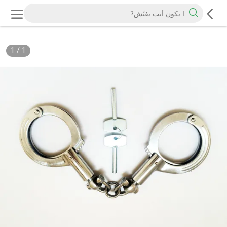
1
/
1