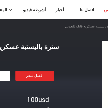
س
اتصل بنا
أخبار
أشرطة فيديو
المن
باليستية عسكرية قابلة للتعديل
سترة باليستية عسكرية 
افضل سعر
100usd