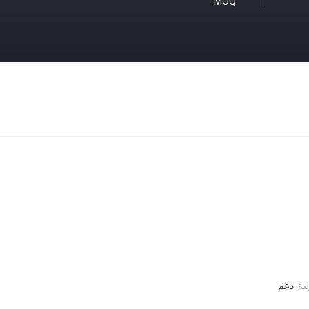
MOQ
ية:
دعم