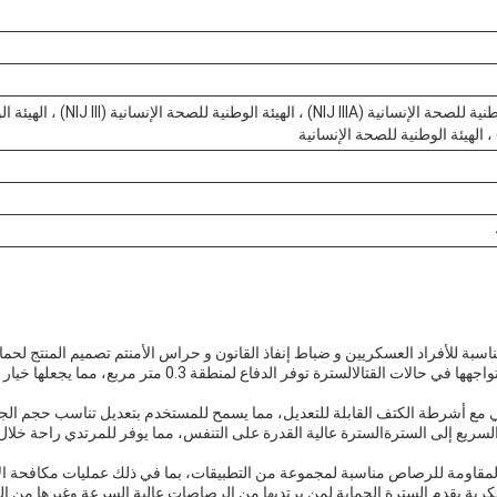
الهيئة الوطنية للصحة الإنسانية (J IIIA
ناسبة للأفراد العسكريين و ضباط إنفاذ القانون و حراس الأمنتم تصميم المنتج لحما
الباليستية الأكثر شيوعًا التي تواجهها في حالات القتالالسترة توفر الدفا
 تأتي مع أشرطة الكتف القابلة للتعديل، مما يسمح للمستخدم بتعديل تناسب حجم ال
سريع إلى السترةالسترة عالية القدرة على التنفس، مما يوفر للمرتدي راحة خلا
المقاومة للرصاص مناسبة لمجموعة من التطبيقات، بما في ذلك عمليات مكافحة الإ
كرية.يقدم السترة الحماية لمن يرتديها من الرصاصات عالية السرعة وغيرها من الته