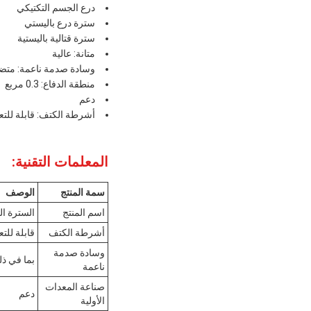
درع الجسم التكتيكي
سترة درع باليستي
سترة قتالية باليستية
متانة: عالية
وسادة صدمة ناعمة: متض
منطقة الدفاع: 0.3 مربع
دعم
أشرطة الكتف: قابلة للتع
المعلمات التقنية:
سمة المنتج
الوصف
اسم المنتج
السترة الب
أشرطة الكتف
قابلة للت
وسادة صدمة
بما في ذ
ناعمة
صناعة المعدات
دعم
الأولية