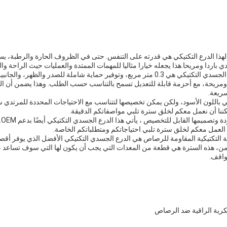
لهذا الدرع التكتيكي هي قدرته على التنفس. حتى في الظروف الحارة والرطبة، 
ي باردا ومريحا.هذا يجعله خيارا مثاليا للمهمات الممتدة والعمليات حيث الراحة وال
مساحة الدفاع من هذا الدرع الجسدي التكتيكي هي 0.3 متر مربع، وتوفير حماية شاملة للصدر وال
مريحة، مع أحزمة قابلة للتعديل تسمح بالتناسب حسب الطلب. وهذا يضمن أن الس
سريعة.
تي باللون الأسود، ولكن يمكن تخصيصها لتتناسب مع الاحتياجات المحددة للمرتدي 
نا أن نعمل معكم لخلق سترة تلبي مواصفاتكم الدقيقة.
با
ا العمل معكم لخلق سترة تلبي احتياجاتكم ومتطلباتكم الخاصة.
التكتيكية المقاومة للرصاص هي الدرع الجسدي التكتيكي الأفضل الذي يوفر أقص
اد الأمن، هذه السترة هي قطعة من المعدات التي يجب أن يكون لها التي سوف تساع
واقف.
كرية الراقية ضد الرصاص