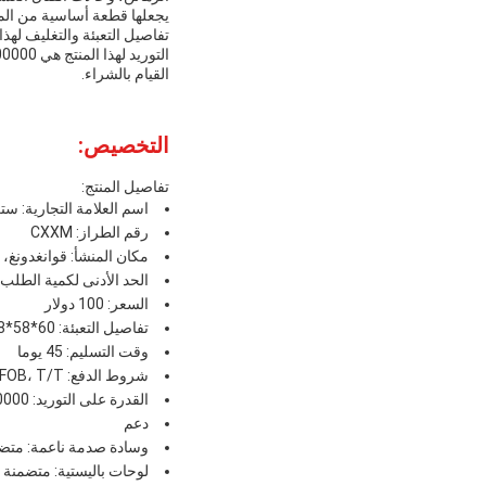
يجعلها قطعة أساسية من المع
القيام بالشراء.
التخصيص:
تفاصيل المنتج:
اسم العلامة التجارية: 
رقم الطراز: CXXM
مكان المنشأ: قوانغدونغ، 
الحد الأدنى لكمية الطلب: 1000 قطع
السعر: 100 دولار
تفاصيل التعبئة: 60*58*28 سم
وقت التسليم: 45 يوما
شروط الدفع: FOB، T/T
القدرة على التوريد: 100000
دعم
وسادة صدمة ناعمة: متض
لوحات باليستية: متضمنة