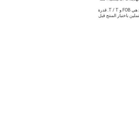
تفاصيل التعبئة والتغليف لهذا المنتج هي 60 * 58 * 28 سم ، ومدة التسليم هي 45 يومًا. شروط الدفع لهذا المنتج هي FOB و T / T. قدرة
 المحتملين باختبار المنتج قبل