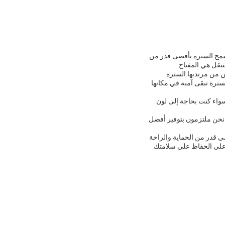
يسمح السترة بأقصى قدر من
تنقل هي المفتاح.
ظهر، والجانبين من مرتديها.السترة
ترة تبقى آمنة في مكانها
سواء كنت بحاجة إلى لون
لإضافة إلى بنيتها عالية الجودة وتصميمها القابل للتخصيص ، يأتي هذا الدرع الجسدي التكتيكي أيضًا بدعم OEM.نحن ملتزمون بتوفير أفضل
ى قدر من الحماية والراحة
د على الحفاظ على سلامتك