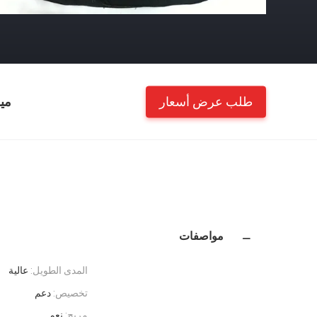
طلب عرض أسعار
مي
مواصفات
المدى الطويل:
عالية
تخصيص:
دعم
مريح:
نعم..