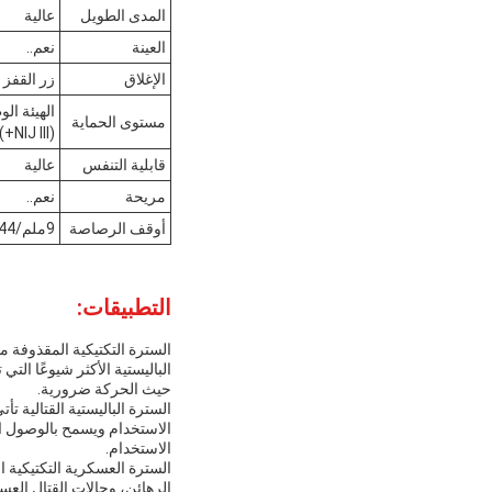
المدى الطويل
عالية
العينة
نعم..
الإغلاق
زر القفز
مستوى الحماية
(NIJ III+) ، الهيئة الوطنية للصحة الإنسانية
قابلية التنفس
عالية
مريحة
نعم..
أوقف الرصاصة
9ملم/44
التطبيقات:
السترة التكتيكية المقذوفة م
حيث الحركة ضرورية.
السترة الباليستية القتالية
الاستخدام ويسمح بالوصول ال
الاستخدام.
السترة العسكرية التكتيكية 
الرهائن، وحالات القتال العس