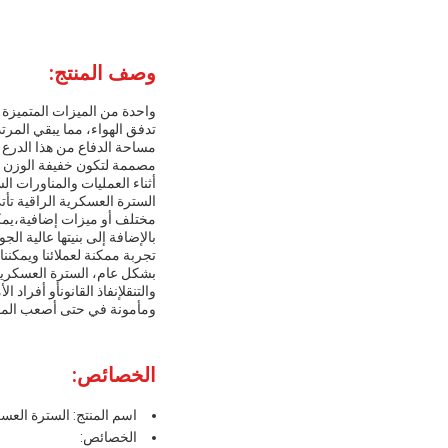
وصف المنتج:
واحدة من الميزات المتميزة 
تدفق الهواء، مما يبقي المرتد
مصممة لتكون خفيفة الوزن و
أثناء العمليات والمناورات ال
السترة العسكرية الراقية تأ
مختلف أو ميزات إضافية،يمكن
تجربة ممكنة لعملائنا ويمكنن
بشكل عام، السترة العسكرية 
والتنقلإنفاذ القانونأو أفر
ومأمونة في حتى أصعب الم
الخصائص:
اسم المنتج: السترة العس
الخصائص: