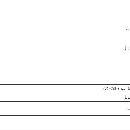
منة
ديل
اليستية التكتيكية
عديل
لك