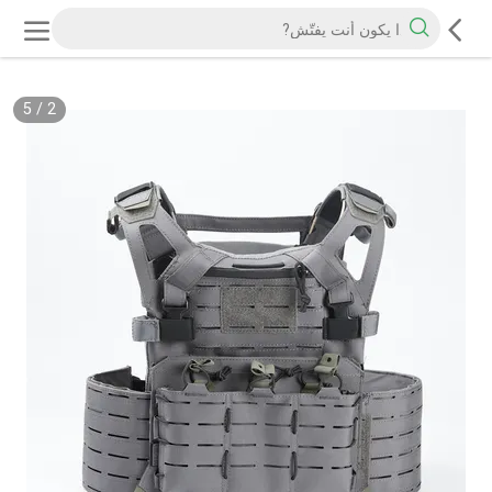
5
/
2