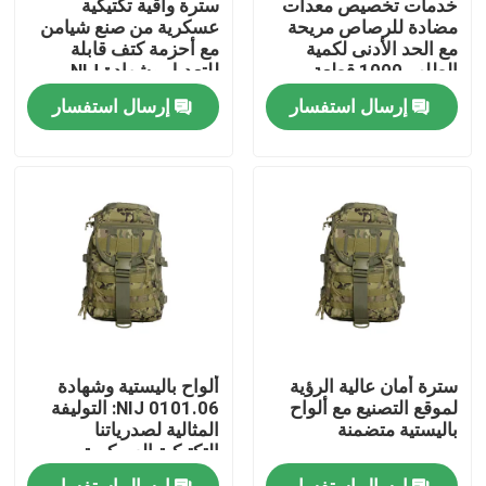
خدمات تخصيص معدات
سترة واقية تكتيكية
مضادة للرصاص مريحة
عسكرية من صنع شيامن
مع الحد الأدنى لكمية
مع أحزمة كتف قابلة
حولنا
الطلب 1000 قطعة
للتعديل وشهادة NIJ
0101.06
إرسال استفسار
إرسال استفسار
جولة في المصنع
مراقبة الجودة
أخبار
اطلب اقتباس
سترة أمان عالية الرؤية
ألواح باليستية وشهادة
ملابس عسكرية تكتيكية
لموقع التصنيع مع ألواح
NIJ 0101.06: التوليفة
باليستية متضمنة
المثالية لصدرياتنا
التكتيكية العسكرية
الواقية من الرصاص
سترة عسكرية تكتيكية مضادة للرصاص
إرسال استفسار
إرسال استفسار