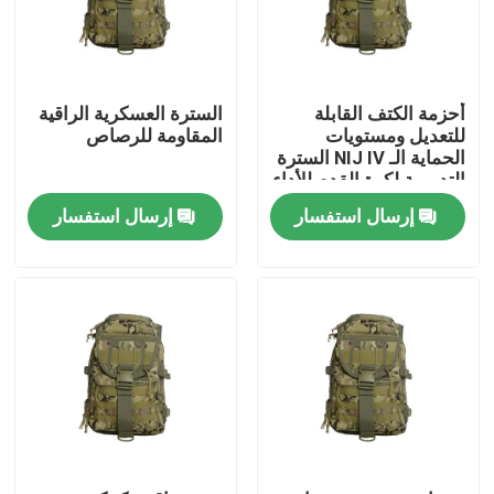
أحزمة الكتف القابلة
السترة العسكرية الراقية
للتعديل ومستويات
المقاومة للرصاص
الحماية الـ NIJ IV السترة
التدريبية لكرة القدم للأداء
المثالي
إرسال استفسار
إرسال استفسار
المنزل
المنتجات
فيديوهات