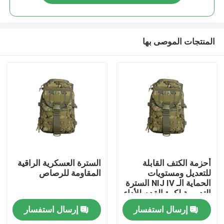
المنتجات الموصى بها
المنزل
أحزمة الكتف القابلة
السترة العسكرية الراقية
للتعديل ومستويات
المقاومة للرصاص
الحماية الـ NIJ IV السترة
المنتجات
التدريبية لكرة القدم للأداء
المثالي
إرسال استفسار
إرسال استفسار
فيديوهات