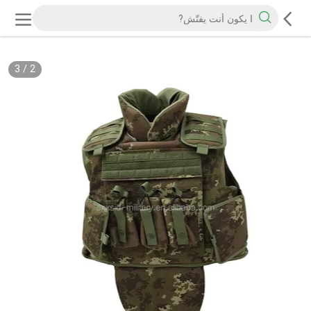
3
/
2