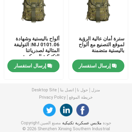
خوذة البالستية التكتيكية
اللوحات الباليستية العسكرية
سترة أمان عالية الرؤية
ألواح باليستية وشهادة
لموقع التصنيع مع ألواح
NIJ 0101.06: التوليفة
باليستية متضمنة
المثالية لصدرياتنا
معدات مضادة للرصاص
التكتيكية العسكرية
الواقية من الرصاص
إرسال استفسار
إرسال استفسار
حقيبة ظهر عسكرية تكتيكية
معدات في الهواء الطلق التكتيكية
منزل
حول نا
اتصل بنا
Desktop Site
خريطة الموقع
Privacy Policy
الأحذية التكتيكية القتالية
جودة
ملابس عسكرية تكتيكية
مصنع الصين.Copyright
سترة قتالية تكتيكية
© 2026 Shenzhen Xinxing Southern Industrial