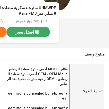
UHMWPE سترة عسكرية مضادة
9 مللي متر Para FMJ
MOQ：100 جهاز كمبيوتر شخصى
الأسعار：
افضل سعر
منتوج وصف
نظام MOLLE أخفى سترة مضادة للرصاص
OEM ، OEM Molle أخفى سترة مضادة لل
رصاص ، OEM رخوة سترات مخفية ضد الر
صاص
,
تسليط الضوء:
oem molle concealed bulletproof v
est
,
oem molle concealed bulletproof v