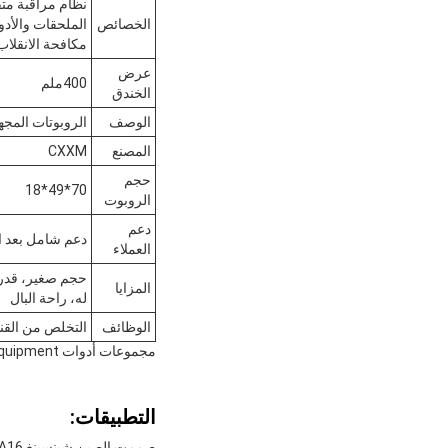
نظام مراقبة مت
الخصائص
الملحقات والأدو
مكافحة الانقلاب
عرض
400ملم
الخندق
الوصف
الروبوتات المجه
المصنع
CXXM
حجم
70*49*18
الروبوت
دعم
دعم شامل بعد ال
العملاء
حجم صغير، قدرة 
المزايا
له، راحة البال
الوظائف
التخلص من القنا
مجموعات أدوات EOD ، EPON Equipment ، و Ego C Ecig ليست ذات صلة بمنتج Eod العسكري.
التطبيقات: