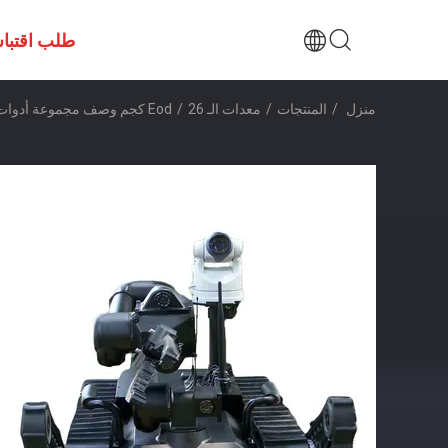
طلب اقتبا
منزل
/
المنتجات
/
معدات الـ Eod
26 كجم وصف مجموعة أدوات EOD للروبوت الاستكشافية الدقيقة
/