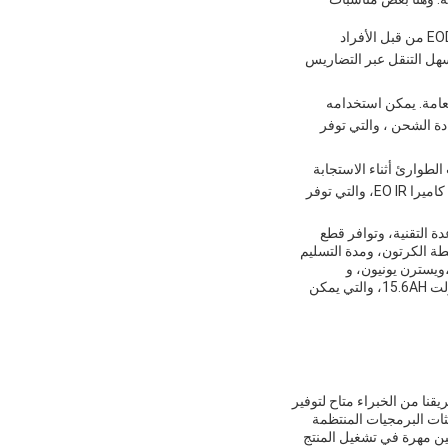
التخلص من الذخائر المتفجرة (EOD): يمكن استخدام منتج Eod العسكري الصيني XINXING A16 لعمليات EOD من قبل الأفراد
أمان وفعاليةيحتوي المنتج على عرض خندق عرضه 400 مم ، مما يسهل التنقل عبر التضاريس
فاذ القانون للسلامة العامة. يمكن استخدامه
دة الشحن ، والتي توفر
ل المعاونين في حالات الطوارئ أثناء الاستجابة
للكوارث.يمكن استخدامه للبحث عن الناجين في المباني المنهارة وغيرها من البيئات الخطرةالمنتج يحتوي على كاميرا EO IR، والتي توفر
ب، والمساعدة التقنية، وتوافر قطع
م تعبئة المنتج بواسطة الكرتون، ومدة التسليم
30-60 يوما. القدرة على التوريد هي 100 قطعة في الشهر. شروط الدفع تشمل L / C، D / A، D / P، T / T،ويسترن يونيون، و
MoneyGram. المنتج الصيني XINXING A16 Eod العسكرية مجهزة بطارية الليثيوم قابلة لإعادة الشحن، 24 فولت 15.6AH، والتي يمكن
ا.فريقنا من الخبراء متاح لتوفير
ثات البرمجيات المنتظمة
مين مهرة في تشغيل المنتج