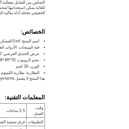
الحقيقي تجعله أداة مثالية ل
الخصائص:
اسم المنتج: Eod العسكري
فئة المنتجات: الأدوات ال
عرض الخندق العرضي: 400 مم
حجم الروبوت: 70*49*18
الوزن: 26 كجم
البطارية: بطارية الليثيوم القابلة لإعادة 
هذا المنتج لا يشمل AED Trainer، EO IR Systems، أو Ebit Asic Miner.
المعلمات التقنية:
وقت
2-5 ساعات
العمل
التطبيقات
فرق تصفية القنا