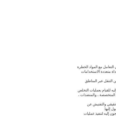
 يجعله فعالًا للغاية وفعالًا في التعامل مع المواد الخطرة
E مصممة لكسر الحجارة الكبيرة إلى أجزاء أصغرالجهاز التلسكوبي المتحكم به EOD هو أداة متعددة الاستخدامات
250 مم.هذه الميزة تمكن المنتج من التنقل عبر المناطق
كل ما يحتاجون إليه للقيام بعمليات التخلص
وات القطع المتخصصة ، والمنضدات ،
الحقيقي والتفتيش عن
 إليها.
حتاجون إليه لتنفيذ عمليات