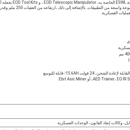
التخلص من القنابل بفعالية.آلة 
للغاية يمكن استخدامها لمجموعة واسعة 
لعمليات العسكرية.
عسكرية
الشحن، 24 فولت 15.6AH؛ قابلة للتوسع
بل، وكالات إنفاذ القانون، الوحدات العسكرية