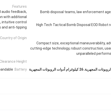
Features:
d audio feedback,
Bomb disposal teams, law enforcement agenc
on with additional
 intuitive control
High Tech Tactical Bomb Disposal EOD Robot r
 and anti-tipping
Country of Origin:
Compact size, exceptional maneuverability, adv
cutting-edge technology, robust construction, user
unparalleled perform
Clearance Height:
,
pandable
Battery:
روبوتات المجهرية
26 كيلوغرام أدوات الروبوتات المجهرية