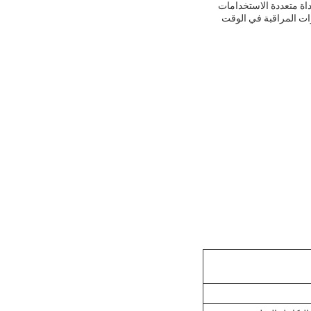
ESWL الخاصة به، EOD Telescopic Manipulator ، و EOD Tool Kits تجعله أداة متعددة الاستخدامات
من التطبيقات. بالإضافة إلى ذلك ،ارتفاعه من العقبات 250 ملم وقدرات المراقبة في الوقت