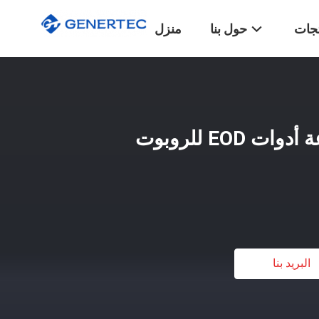
تجات
حول بنا
منزل
26 كجم وصف مجموعة أدوات EOD للروبوت
البريد بنا