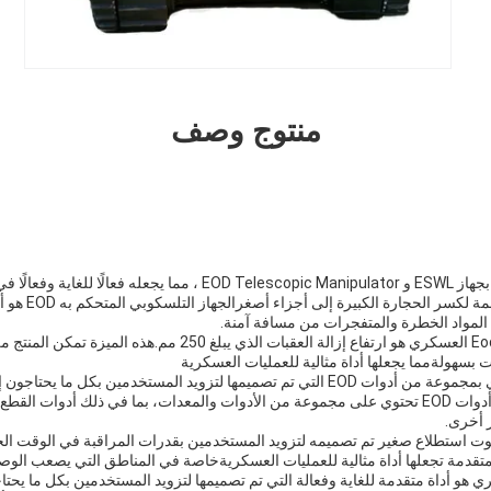
منتوج وصف
المنتج EOD العسكري مجهز بجهاز ESWL و EOD Telescopic Manipulator ، مما
والمتفجرات.آلة SWL
المواد الخطرة والمتفجرات من مسافة آمنة.
واحدة من أهم ميزات منتج Eod العسكري هو ارتفاع إزالة العقبات الذي يبلغ 
ت بسهولةمما يجعلها أداة مثالية للعمليات العسكرية
كما يأتي منتج EOD العسكري بمجموعة من أدوات EOD التي تم تصميمها لتزويد المستخدمين ب
من القنابل بفعالية.مجموعة أدوات EOD تحتوي على مجموعة من الأدوات والمعدات، بما في ذلك أد
 أخرى.
ي هو روبوت استطلاع صغير تم تصميمه لتزويد المستخدمين بقدرات المراقبة في الوقت 
لمتقدمة تجعلها أداة مثالية للعمليات العسكريةخاصة في المناطق التي يصعب الوصول
، منتج Eod العسكري هو أداة متقدمة للغاية وفعالة التي تم تصميمها لتزويد المستخدمين بكل ما ي