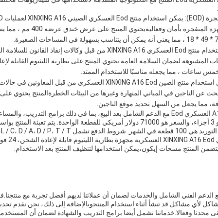
العسكريين.وتخلص من الأجهزة المتفجرة ب
السلامة العامة: يمكن استخدام منتج Eod العسكري XINXING A16 من قبل وكالات إن
 المشبوهة لضمان السلامة العامة.يحتوي المنتج على بطارية الليثيوم القابلة لإعا
 ساعات ، مما يجعله مناسبًا للاستخدام الممتد.
الاستجابة للكوارث: يمكن استخدام منتج الصين XINXING A16 Eod العسكري من قب
قة، مما يجعل من السهل تحديد موقع الناجين.
يأتي منتج الصين شينسينغ A16 العسكري Eod مع الدعم الشامل بعد البيع، بما في ذلك برامج التدري
الغيار.الحد الأدنى للكميات هو 3 أجزاء، والسعر هو 71000 دولار أمريكي للقطعة الواحدة. يت
هي 
 يتضمن المنتج مسحات إيكون،يمكن استخدامها لتنظيف المنتج بعد الاستخدام.
لعسكري Eod يأتي مع الدعم الفني الشامل والخدمات لضمان أن عملائنا لديهم أفضل تجربة مع منتجن
شاكل لأي مشاكل قد تنشأ أثناء استخدام المنتجوبالإضافة إلى ذلك، نحن نقدم تحدي
بقى محدثا وفعالا.خدماتنا تشمل أيضا برامج التدريب والشهادة لضمان أن المستخد