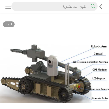
1
/
1