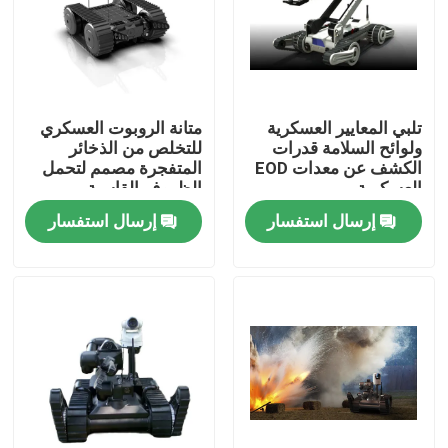
حولنا
جولة في المصنع
تلبي المعايير العسكرية
متانة الروبوت العسكري
ولوائح السلامة قدرات
للتخلص من الذخائر
الكشف عن معدات EOD
المتفجرة مصمم لتحمل
مراقبة الجودة
العسكرية
الظروف القاسية
إرسال استفسار
إرسال استفسار
أخبار
اطلب اقتباس
ملابس عسكرية تكتيكية
سترة عسكرية تكتيكية مضادة للرصاص