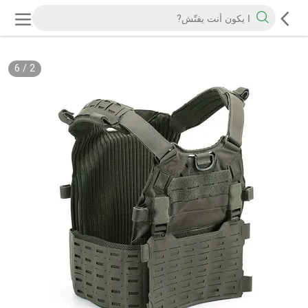
6
/
2