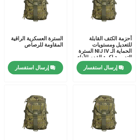
أحزمة الكتف القابلة
السترة العسكرية الراقية
للتعديل ومستويات
المقاومة للرصاص
الحماية الـ NIJ IV السترة
التدريبية لكرة القدم للأداء
المثالي
إرسال استفسار
إرسال استفسار
المنزل
المنتجات
فيديوهات