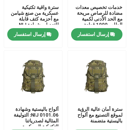
خدمات تخصيص معدات
سترة واقية تكتيكية
مضادة للرصاص مريحة
عسكرية من صنع شيامن
حولنا
مع الحد الأدنى لكمية
مع أحزمة كتف قابلة
الطلب 1000 قطعة
للتعديل وشهادة NIJ
0101.06
إرسال استفسار
إرسال استفسار
جولة في المصنع
مراقبة الجودة
أخبار
اطلب اقتباس
ملابس عسكرية تكتيكية
سترة أمان عالية الرؤية
ألواح باليستية وشهادة
لموقع التصنيع مع ألواح
NIJ 0101.06: التوليفة
باليستية متضمنة
المثالية لصدرياتنا
التكتيكية العسكرية
سترة عسكرية تكتيكية مضادة للرصاص