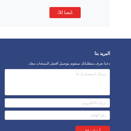
ﺎﺘﺼﻟ ﺍﻶﻧ
البريد بنا
دعنا نعرف متطلباتك سنقوم بتوصيل أفضل المنتجات معك.
أرسلت >>