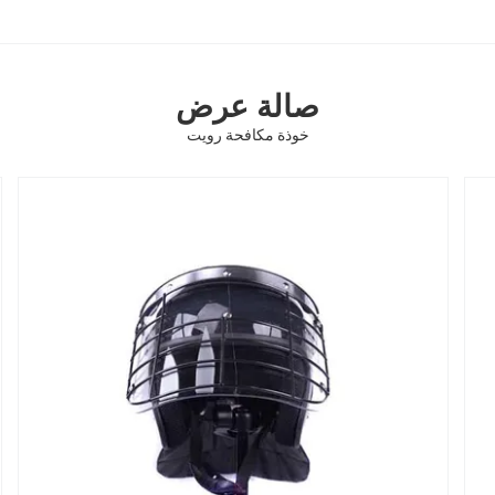
صالة عرض
خوذة مكافحة رويت