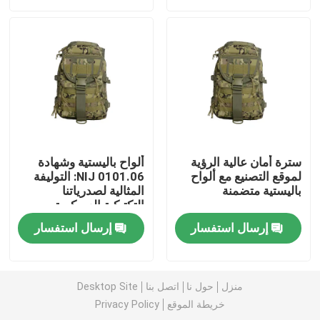
حولنا
جولة في المصنع
مراقبة الجودة
سترة أمان عالية الرؤية
ألواح باليستية وشهادة
لموقع التصنيع مع ألواح
NIJ 0101.06: التوليفة
أخبار
باليستية متضمنة
المثالية لصدرياتنا
التكتيكية العسكرية
الواقية من الرصاص
اطلب اقتباس
إرسال استفسار
إرسال استفسار
ملابس عسكرية تكتيكية
منزل
حول نا
اتصل بنا
Desktop Site
خريطة الموقع
Privacy Policy
سترة عسكرية تكتيكية مضادة للرصاص