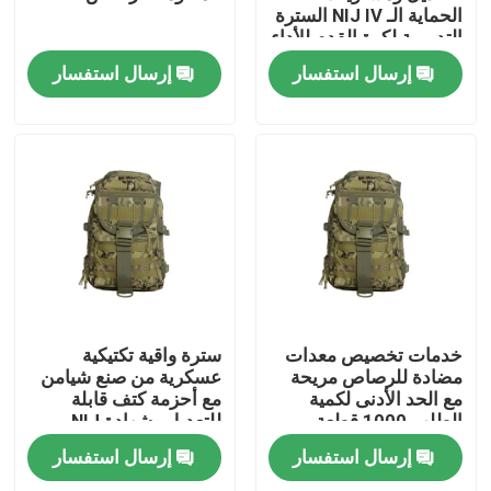
الحماية الـ NIJ IV السترة
التدريبية لكرة القدم للأداء
المثالي
إرسال استفسار
إرسال استفسار
المنزل
خدمات تخصيص معدات
سترة واقية تكتيكية
مضادة للرصاص مريحة
عسكرية من صنع شيامن
مع الحد الأدنى لكمية
مع أحزمة كتف قابلة
المنتجات
الطلب 1000 قطعة
للتعديل وشهادة NIJ
0101.06
إرسال استفسار
إرسال استفسار
فيديوهات