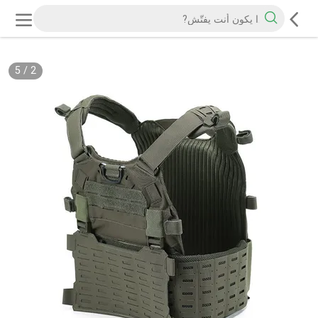
5
/
2