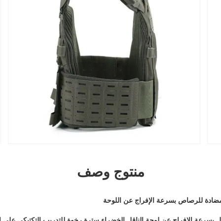
منتوج وصف
تال بسرعة الإفراج عن لوحة الناقل الخضراء سترة رخوة للتدريب التكتيكي على ا