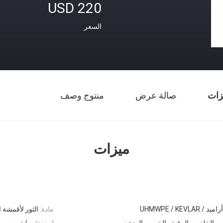
USD 220
السعر
زات
صالة عرض
منتوج وصف
ميزات
أراميد / UHMWPE / KEVLAR
مادة:
الثور لأقمشة ا
ي والخلفي والرقبة والخصر والمنشعب
لون:
نقي / تمويه