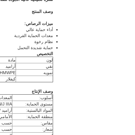
وصف المنتج
ميزات الرصاص:
أداء حماية عالي
معدات الحماية الفردية
نظام رخوة
حماية شديدة التحمل
التخصيص
لون
مادة
نقي
أراميد
تمويه
HMWPE
كيفلار
وصف الإنتاج
أسلوب:
المعدا
مستوى الحماية:
IJ IIIA +
المواد البالستية:
أراميد / HMWPE
منطقة الحماية:
الأمامي
مقاس:
حسب ا
شعار:
حسب ا