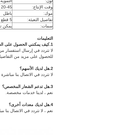
لون:
التمويه
وقت الإنتاج:
20-45 يوم
موك:
باطل
تفاصيل التعبئة:
5 قطع / الشركة التونسية للملاحة
سمات:
يمكن ت
التعليمات
1.
كيف يمكنني الحصول على الع
لا تتردد في إرسال استفسار من 
للحصول على مزيد من التفاصيل
2.
هل لديك الأسهم
؟
لا تتردد في الاتصال بنا مباش
3.
هل تدعم الشعار المخصص
؟
نعم ، لدينا خدمات مخصصة.
4.
هل لديك معدات أخرى
؟
نعم ، لا تتردد في الاتصال بنا