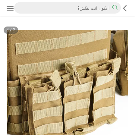
8
/
2