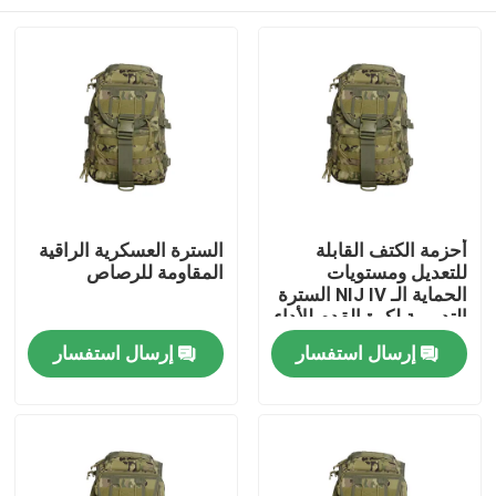
أحزمة الكتف القابلة
السترة العسكرية الراقية
للتعديل ومستويات
المقاومة للرصاص
الحماية الـ NIJ IV السترة
التدريبية لكرة القدم للأداء
المثالي
المنزل
إرسال استفسار
إرسال استفسار
المنتجات
فيديوهات