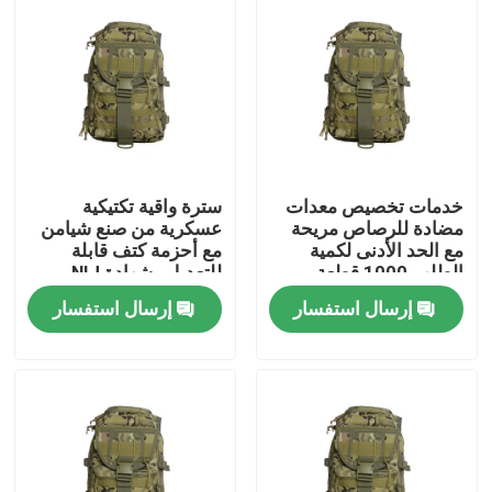
حولنا
جولة في المصنع
مراقبة الجودة
خدمات تخصيص معدات
سترة واقية تكتيكية
مضادة للرصاص مريحة
عسكرية من صنع شيامن
مع الحد الأدنى لكمية
مع أحزمة كتف قابلة
أخبار
الطلب 1000 قطعة
للتعديل وشهادة NIJ
0101.06
إرسال استفسار
إرسال استفسار
اطلب اقتباس
ملابس عسكرية تكتيكية
سترة عسكرية تكتيكية مضادة للرصاص