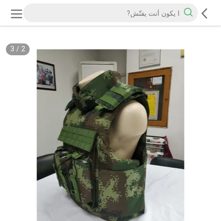
3
/
2