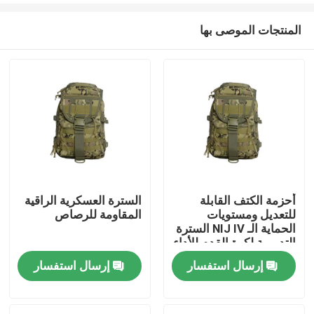
المنتجات الموصى بها
أحزمة الكتف القابلة
السترة العسكرية الراقية
للتعديل ومستويات
المقاومة للرصاص
المنزل
الحماية الـ NIJ IV السترة
التدريبية لكرة القدم للأداء
المثالي
إرسال استفسار
إرسال استفسار
المنتجات
فيديوهات