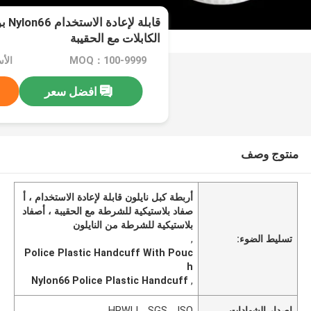
قابل
الكابلات مع الحقيبة
MOQ：100-9999
الأسعا
افضل سعر
منتوج وصف
أربطة كبل نايلون قابلة لإعادة الاستخدام ، أ
صفاد بلاستيكية للشرطة مع الحقيبة ، أصفاد
بلاستيكية للشرطة من النايلون
تسليط الضوء:
,
Police Plastic Handcuff With Pouc
h
Nylon66 Police Plastic Handcuff
,
إصدار الشهادات
HPWLI，SGS，ISO