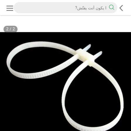
2
/
2