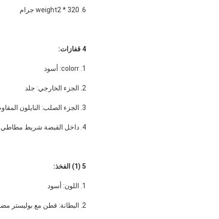
6. weight2 * 320 جرام
4 قفازات:
1. colorr: أسود
2. الجزء الخارجي: جلد
3. الجزء الصلب: النايلون المقاوم
4. داخل القبضة شريط مطاطي مزدوج شريط فيلكرو وحلقة بلاستيكية
5 (1) الفخذ:
1. اللون: أسود
2. البطانة: قطن مع بوليستر مضاد للبكتيريا ومقاوم للماء