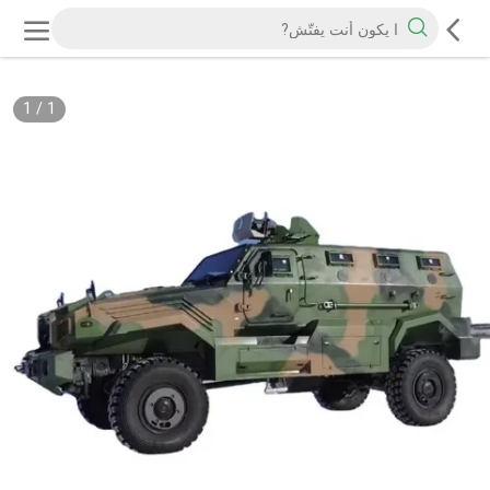
1
/
1