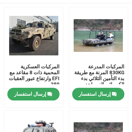
المركبات المدرعة
المركبات العسكرية
830KG المرنة مع طريقة
المحمية ذات 8 مقاعد مع
بدء التأمين الثلاثي بدء
EFI وارتفاع عبور العقبات
الكهربائي الزر واحد
380 مم
المنزل
إرسال استفسار
إرسال استفسار
المنتجات
فيديوهات