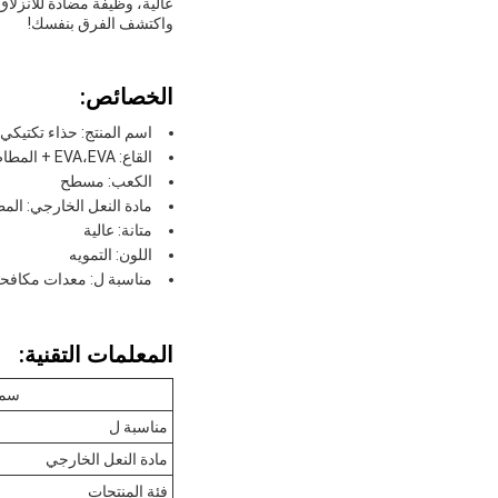
عالية، وظيفة مضادة للانزلا
واكتشف الفرق بنفسك!
الخصائص:
اسم المنتج: حذاء تكتيكي 
القاع: EVA،EVA + المطاط
الكعب: مسطح
مادة النعل الخارجي: الم
متانة: عالية
اللون: التمويه
مناسبة ل: معدات مكافحة
المعلمات التقنية:
سمة
مناسبة ل
مادة النعل الخارجي
فئة المنتجات