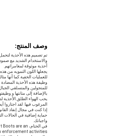
وصف المنتج:
تم تصميم هذه الأحذية لتحمل
والاستخدام الشديد.مع صمودهم
أحذية موثوقة لمغامراتهم.
يجعلها اللون التمويه من هذه 
للعمليات الخفية.كما أنها مثا
وظيفة هذه الأحذية المضادة 
للمتجولين والمتسلقي الجبال ا
بالإضافة إلى متانتها و وظيف
يحب الهواء الطلق.الأحذية ل
المرغوب فيها. لقد اجتازوا أيضا معايير معد
إذا كنت في مجال إنفاذ القا
حماية إضافية في الحالات ال
واجباتك.
في الختام، re an