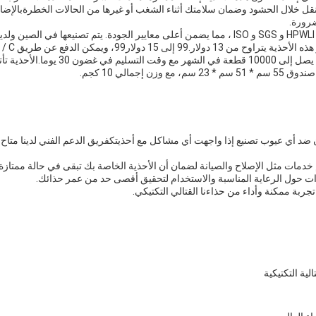
نقل خلال الحشود وضمان سلامتك أثناء الشغب أو غيرها من الحالات الخطرةبالإضاف
ضرورة.
هذه الأحذية معتمدة من قبل HPWLI و SGS و ISO ، مما يضمن أعلى معايير الجودة. يتم تصنيعها في
Xinxing قادرة على توفير ما يصل إلى 10000 قط
مان ضد أي عيوب تصنيع إذا واجهت أي مشاكل مع أحذيتكفريق الدعم الفني لدينا مت
 خدمات مثل الإصلاح والصيانة لضمان أن الأحذية الخاصة بك تبقى في حالة ممتازة 
ات حول الرعاية المناسبة والاستخدام لتحقيق أقصى حد من عمر حذائك.
جربة ممكنة وأداء من حذاءنا القتالي التكتيكي.
لية التكتيكية