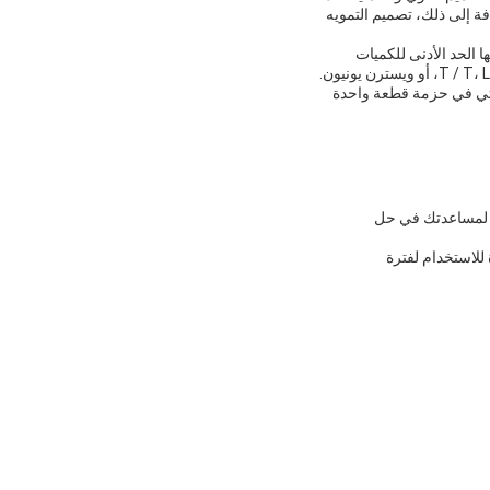
ة إلى ذلك، تصميم التمويه
 الصين ولديها الحد الأدنى للكميات
الطلبية من 100-9999.سعر هذه الأحذية يتراوح من 13 دولار.99 إلى 15 دولار99، ويمكن الدفع عن طريق T / T، L / C، أو ويسترن يونيون.
عة في الشهر مع وقت التسليم في غضون 30 يوما.الأحذية تأتي في حزمة قطعة واحدة
اح لمساعدتك في حل
للاستخدام لفترة