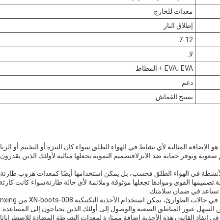
معدات للخارج
إطلاق النار
7-12
لا..
EVA، EVA + المطاط
دعم
نسيج القماش
 هو الإضافة المثالية لأي نشاط في الهواء الطلق سواء كان التنزه أو التخييم أو الري
بة وتوفر حماية ضد الانزلاقتصميم التمويه يجعلها مثالية لأولئك الذين يقدرون 
لأنشطة في الهواء الطلق فحسب، بل يمكن استخدامها أيضًا كمعدات هروب طارئة، 
ة.تصميمها القوي وموادها تجعلها موثوقة وملائمة لأي حالة طارئةسواء كانت كارثة
 تساعد في ضمان سلامتك.
السهل عبور المناطق الصعبة والوصول إلى أولئك الذين يحتاجون إلى المساعدة.
 في إنفاذ القانون هذه الأحذية إضافة ممتازة لمعدات الشرطة المضادة للاضطرابات