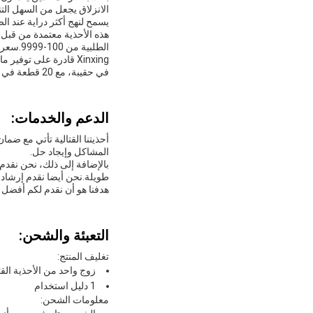
الانزلاق يجعل من السهل الت
يسمح لنهج أكثر دراية عند ال
في حقيبة، مع 20 قطعة في صندوق 55 سم * 51 سم * 23 سم، مع وزن إجمالي 10 كجم.
الدعم والخدمات:
أحذيتنا القتالية تأتي مع ض
المشاكل وإيجاد حل.
بالإضافة إلى ذلك، نحن نقدم
طويلة.نحن أيضا نقدم إرشاد
هدفنا هو أن نقدم لكم أفضل ت
التعبئة والشحن:
تغليف المنتج:
زوج واحد من الأحذية القتا
1 دليل استخدام
معلومات الشحن: