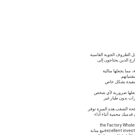
مل الظروف الجوية القاسية
رج الذين يحتاجون إلى
 مما يجعلها مثالية
تنياتهم.
ة مفيدة بشكل خاص
ى تجعلها ضرورية لأي شخص
رات بدون طيار غير
فحة الشغب.هذه الميزة توفر
قدميك محمية أثناء أداء
the Factory Wholesa
excellent investment for anyone who loves the outdoors or is involved in military or law enforcement activitiesمع متانة