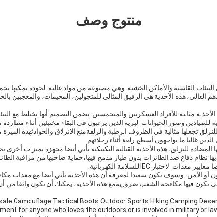
منتوج وصف
 البيئات القاسية والأماكن الخشنة. وهي مصنوعة من مواد عالية الجودة يمكنها تح
 العالي، هذه الأحذية هي الرفيق المثالي للمتجولين، المخيمات، والمعجبين بالخا
الأحذية مثالية للأفراد العسكريين والمتحمسين. يضمن التصميم أنها تختلط مع البيئة،
لية للصيادين وصور الحيوانات البرية الذين يرغبون في البقاء مختبئين أثناء مطاردة مق
للنزلق تجعلها مثالية في الظروف الرطبة والزلقةمنع الانزلاق والحوادثهذه الميز
لذين غالبا ما يواجهون أسطح زلقة أثناء رحلاتهم.
تها المضادة للنزلق، هذه الأحذية القتالية التكتيكية تأتي أيضا مجهزة بميزات أخر
ديها نظام دفاع ضد الطائرات بدون طيار مدمج فيها،حماية صاحبها من مراقبة الطائ
ات الاختبار IEC للسلامة الكهربائية.
نون أو الأمن، وسوف تكون سعيدا لمعرفة أن هذه الأحذية تأتي أيضا مع معدات مكا
تي تكون فيها مكافحة الشغب ضروريةمع هذه الأحذية، يمكنك أن تكون واثقا من أن 
le Camouflage Tactical Boots Outdoor Sports Hiking Camping Desert Boots a