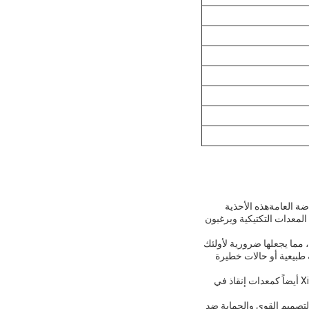
اضة العامةهذه الأحذية
المعدات التكتيكية ويرغبون
مما يجعلها ضرورية لأولئك
 طبيعية أو حالات خطيرة
بالإضافة إلى معدات الهروب في حالات الطوارئ، يمكن استخدام الأحذية التكتيكية XN-boots-008 من Xinxing أيضاً كمعدات إنقاذ في
التصميم القوي والحماية ضد