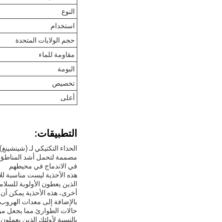
النوع
استخدام
حجم الولايات المتحدة
مقاومة للماء
البومة
تخصيص
أعلى
التطبيقات:
الحذاء التكتيكي لـ (شينشينغ)
مصممة لتحمل أشد المناطق صعو
في الاندماج في محيطهم
هذه الأحذية ليست مناسبة ل
الذين يعطون الأولوية للسلام
أخرى، هذه الأحذية يمكن أن
حالات الطوارئ.مما يجعل من 
بالنسبة لأولئك الذين يعملون