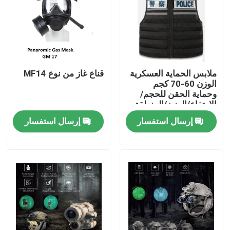
ملابس الحماية العسكرية
قناع غاز من نوع MF14
الوزن 60-70 كجم
وحماية الحقن للحجم/
الارتفاع/الوزن/المنطقة
الواقية
إرسال استفسار
إرسال استفسار
المنزل
المنتجات
فيديوهات