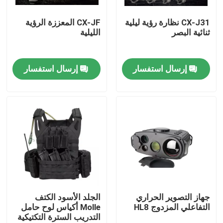
CX-J31 نظارة رؤية ليلية
CX-JF المعززة الرؤية
حولنا
ثنائية البصر
الليلية
جولة في المصنع
إرسال استفسار
إرسال استفسار
مراقبة الجودة
أخبار
اطلب اقتباس
ملابس عسكرية تكتيكية
جهاز التصوير الحراري
الجلد الأسود الكتف
التفاعلي المزدوج HL8
Molle أكياس لوح حامل
التدريب السترة التكتيكية
سترة عسكرية تكتيكية مضادة للرصاص