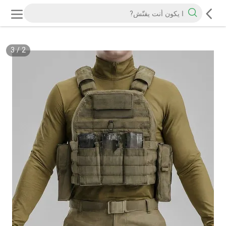
3
/
2