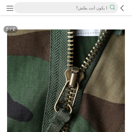
5
/
2