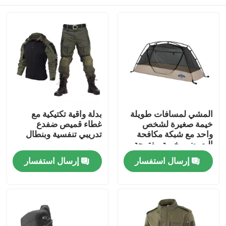
المشي لمسافات طويلة
بدلة واقية تكتيكية مع
خيمة صغيرة لشخص
غطاء قميص ضفدع
واحد مع شبكة مكافحة
تدريبي تنفسية وبنطال
البعوض ، خيمة مفتوحة
سريعة
المنزل
إرسال استفسار
إرسال استفسار
المنتجات
فيديوهات