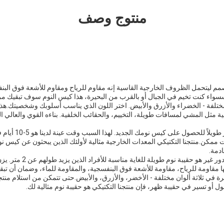
منتوج وصف
 ليتحمل الظروف الخارجية القاسية إنه مقاوم للرياح ومقاوم للأشعة فوق البنف
سواء كنت تخيم في الجبال أو بالقرب من البحيرة، هذا كيس النوم سوف تبقيك مر
ن مختلفة - الخضراء والأزرق والأبيض. اختر اللون الذي يناسب أسلوبك وشخصيتك.هذا
ية مثل المشي لمسافات طويلة، التخييم، والحقائب الخلفية. بناءه القوي والعالي 
نحن نفهم أنك لا تريد الان
مكن.منتجنا التكتيكي المعدات الخارجية مثالية لأولئك الذين يبحثون عن كيس نوم
دمة.
 مقاومة للرياح، مقاومة للأشعة فوق البنفسجية، والمقاومة للماء، وضمان أن ت
رة في ثلاثة ألوان مختلفة - الأخضر، والأزرق، والأبيض.حتى تتمكن من استلام م
ل أو تسير في حقيبة ظهر، فإن منتجنا التكتيكي هو حقيبة نوم مثالية لك.