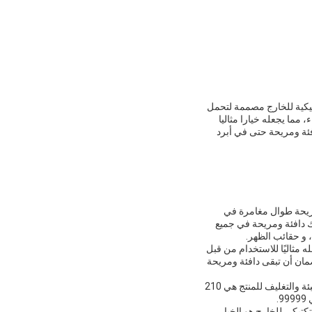
تيكية للخارج مصممة لتحمل
 مما يجعله خيارا مثاليا
ئة ومريحة حتى في أبرد
مريحة طوال مغامرة في
ك دافئة ومريحة في جميع
 و حقائب الظهر.
CXXC-CV002 Tactic بحجم 210.0 Cm * 80.0 Cm * 50.0 Cm ، مما يجعله مثاليًا للاستخدام من قبل
 درجة حرارة مريح من [-10 درجة مئوية ~ 20 درجة مئوية]لضمان أن تبقى دافئة ومريحة
المنتج متوفر بحد أدنى للكميات المطلوبة من 1000 و سعر 11.5$ < 1000 قطعة10.5>1000pcs. تفاصيل التعبئة والتغليف للمنتج هي 210
 إذا كنت تبحث عن كيس نوم عالي الجودة لمغامرتك الخارجيّة القادمة، فإنّ المنتج CXXC-CV002 التكتيكي للخارج هو الخيار