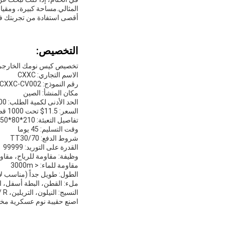
المثالي.مساحة كبيرة، ومقياس
أقصى استفادة من تجربتك في
التخصيص:
تخصيص كيس نومك الخارجي م
الاسم التجاري: CXXC
رقم النموذج: CXXC-CV002
مكان المنشأ: الصين
الحد الأدنى لكمية الطلب: 1000
السعر: 11.5$ تحت 1000 قطعة10.5> 1000 قطعة
تفاصيل التعبئة: 210*80*50 سم
وقت التسليم: 45 يوما
شروط الدفع: TT30/70
القدرة على التوريد: 99999
وظيفة: مقاومة للرياح، مقاو
مقاومة للماء: < 3000m
الطول: طويل جداً (مناسب لأكثر 
ملء: القطن، البطة أسفل، ا
النسيج: النيلون، التريلين، T / R، البوليستر، PVC، T / C
اصنع حقيبة نوم عسكرية مخصصة خاصت