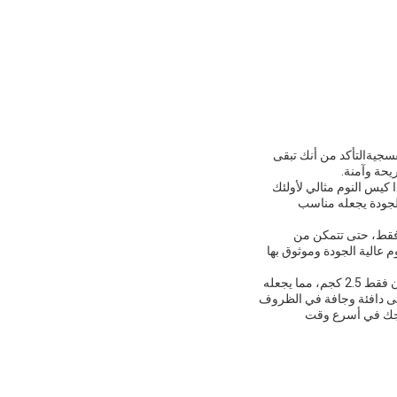
سجيةالتأكد من أنك تبقى
يحة وآمنة.
 كيس النوم مثالي لأولئك
الجودة يجعله مناسب
تظار طويلاً للحصول على كيس نومك الجديد. لهذا السبب وقت عينة لدينا هو 5-10 أيام فقط، حتى تتمكن من
 عالية الجودة وموثوق بها
باختصار، منتجنا التكتيكي أوتدور غير هو حقيبة نوم طويلة للغاية مناسبة للأفراد الذين يزيد طولهم عن 2 متر. يزن فقط 2.5 كجم، مما يجعله
بقى دافئة وجافة في الظروف
نتجك في أسرع وقت