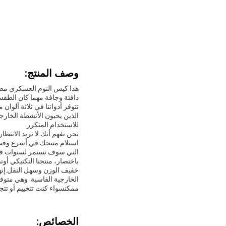
وصف المنتج:
هذا كيس النوم العسكري مصمم
دافئة وجافة مهما كان الطقس
تتوفر أدواتنا في ثلاثة ألوا
الذين يحبون الأنشطة الخارج
للاستخدام المتكرر.
استلام منتجك في أسرع وقت م
التي سوف تستمر لسنوات قا
خفيف الوزن وسهل النقل.إنها
الخارجية القاسية. وهي متوف
ممكنسواء كنت تتخييم أو تتجو
الخصائص: