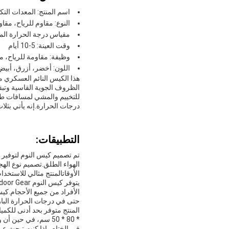
اسم المنتج: المعدات التك
النوع: مقاوم للرياح، مقا
مقياس درجة الحرارة المريحة: [-10 درجة مئوية ~ 
وقت العينة: 5-10 أيام
وظيفة: مقاومة للرياح، م
اللون: أخضر، أزرق، أبيض
هذا الكيس النائم العسكري م
الظروف الجوية القاسية وتبقيك
للتخييم والمشي لمسافات طو
درجات الحرارة.إنه يأتي بثلاث أل
التطبيقات:
تم تصميم كيس النوم لتوفير 
الهواء الطلق.تصميم نوع ال
الأوقاتالمنتج مثالي للاستخ
حتى في درجات الحرارة البارد
* 80 * 50 سم، في حين أن وقت التسليم هو 45 يوما. شروط الدفع لهذا المنتج هي TT30/70 وقدرة التوريد هي 99999.