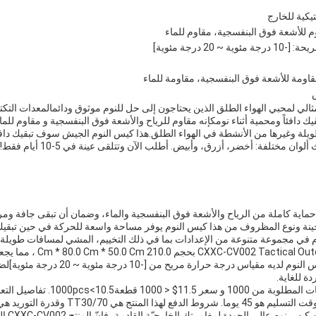
تيكية للخارج
وم للأشعة فوق البنفسجية، مقاوم للماء
20 درجة مئوية]
قاومة للأشعة فوق البنفسجية، مقاومة للماء
ثالي لمحبي الهواء الطلق الذين يحتاجون إلى حل للنوم موثوق ودائمالمعدات التك
 دافئاً ومحمية أثناء نومكإنه مقاوم للرياح والأشعة فوق البنفسجية و مقاوم للماء،
يلة وغيرها من الأنشطة في الهواء الطلق.هذا كيس النوم الجيش سوف تبقيك داف
وان مختلفة: أخضر، أزرق، وأبيض. أطلب الآن وتتلقى عينة في 5-10 أيام فقط!
حماية كاملة من الرياح والأشعة فوق البنفسجية والماء، وضمان أن تبقى جافة و
هجينة ونوع المظروف من هذا كيس النوم يوفر مساحة واسعة للحركة في حين تبقي
دام في مجموعة متنوعة من الإعدادات بما في ذلك التخييم، المشي لمسافات طويلة،
يتوفر كيس النوم al Outdoor Gear
الأفراد من جميع الأحجام.كيس النوم لديه مقياس
ة للغاية.
في الختام،