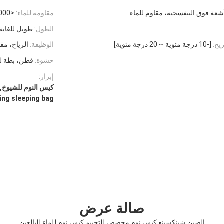
أشعة فوق البنفسجية، مقاوم للماء
مقاومة للماء:
<3000 م
الطول:
طويل للغاية (
يح:
[-10 درجة مئوية ~ 20 درجة مئوية]
الوظيفة:
الرياح، مق
حشوة:
قطن، بطة لل
إبراز:
كيس النوم للشيوخ,
ng sleeping bag
صالة عرض
الصين شينكسينغ كيس نوم مخصص للتخييم كيس نوم للماء للبالغين