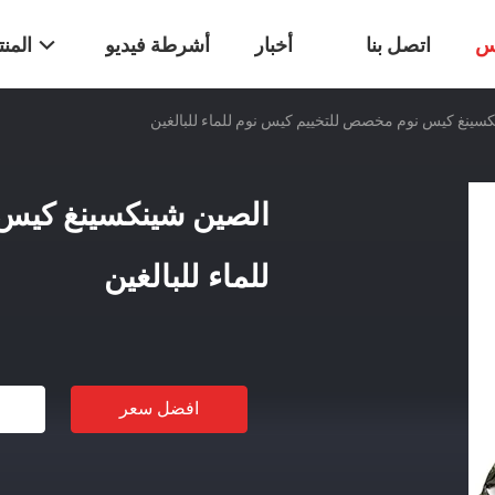
س
اتصل بنا
أخبار
أشرطة فيديو
المن
سينغ كيس نوم مخصص للتخييم كيس نوم للماء للبالغين
الصين شينكسينغ كيس
للماء للبالغين
افضل سعر