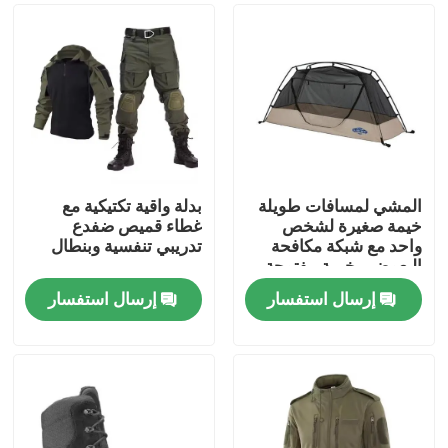
المشي لمسافات طويلة
بدلة واقية تكتيكية مع
خيمة صغيرة لشخص
غطاء قميص ضفدع
واحد مع شبكة مكافحة
تدريبي تنفسية وبنطال
البعوض ، خيمة مفتوحة
سريعة
إرسال استفسار
إرسال استفسار
المنزل
المنتجات
فيديوهات