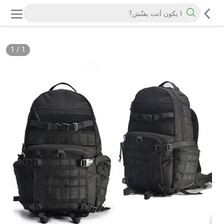
1
/
1