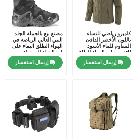
حولنا
كاميرو رياضي للنساء
مصنع بيع بالجملة الجلد
جولة في المصنع
باللون الأخضر الدافئ
البني العالي الرياضة في
المقاوم للماء الأسود
الهواء الطلق البقاء على
للتدريب في الهواء الطلق
قيد الحياة الصحراء
مراقبة الجودة
القشرة الرخوة القطبية
السلامة الأحذية القتالية
إرسال استفسار
إرسال استفسار
البحرية الشتاء سترات
التكتيكية
تكتيكية
أخبار
اطلب اقتباس
ملابس عسكرية تكتيكية
سترة عسكرية تكتيكية مضادة للرصاص