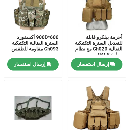
حولنا
جولة في المصنع
أحزمة بيلكرو قابلة
600*900D أكسفورد
للتعديل السترة التكتيكية
السترة القتالية التكتيكية
القتالية Ch020 مع نظام
Ch093 مقاومة للطقس
مراقبة الجودة
مول / PALS
إرسال استفسار
إرسال استفسار
أخبار
اطلب اقتباس
ملابس عسكرية تكتيكية
سترة عسكرية تكتيكية مضادة للرصاص