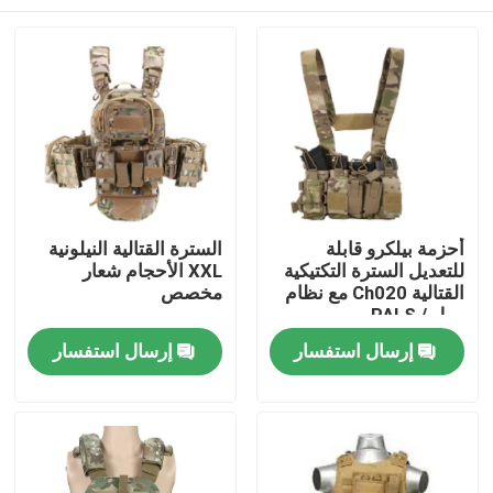
أحزمة بيلكرو قابلة
السترة القتالية النيلونية
للتعديل السترة التكتيكية
XXL الأحجام شعار
القتالية Ch020 مع نظام
مخصص
مول / PALS
المنزل
إرسال استفسار
إرسال استفسار
المنتجات
فيديوهات