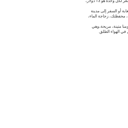
جهاز CXXC-YB0512 التكتيكي للخارج مصنوع في الصين، ولدينا الحد الأدنى لعدد الطلبات من 1000 وحدة. السعر لكل وحدة هو 13 دولار،
بة أو السفر إلى مدينة
ة مثل هاتفك، محفظتك، زجاجة الماء،
نا متينة، مريحة،وهي
في الهواء الطلق.