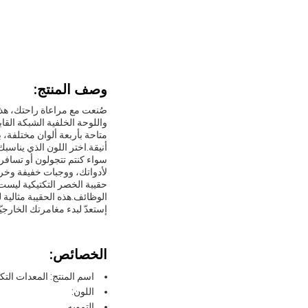
وصف المنتج:
صُنعت مع مراعاة راحتك، هذه
واللوحة الخلفية الشبكة الق
متاحة بأربعة ألوان مختلفة، 
أنيقة.اختر اللون الذي يناسب
سواء كنتم تتجولون أو تسافر
لأدواتك، ووجبات خفيفة وخرا
حقيبة الخصر التكتيكية ليست
الوظائف.هذه الحقيبة مثالي
إستعدّ لبدء مغامرتك الخارجيّ
الخصائص:
اسم المنتج: المعدات التك
اللون:
التمويه