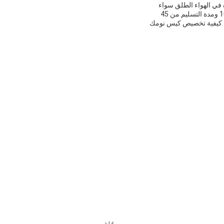
في الهواء الطلق سواء
كنت تخيم أو تتجول أو في مهمة عسكريةكيس نومنا سيبقيك دافئا ومريحامع الحد الأدنى لكمية الطلب من 1000 ومدة التسليم من 45
ول كيفية تخصيص كيس نومك