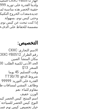
ولدينا القدرة على توريد 99999 وحدة.وقت تسليمنا هو 45 يوما، ونحن نقبل شروط الدفع TT30/70
حقيبة الخصر هذه مناسبة لمخ
وحتى كيس نوم، بسهولة.
إذا كنت تبحث عن كيس نوم، 
مصممة للحفاظ على الدفء في
التخصيص:
الاسم التجاري: CXXC
رقم الطراز: CXXC-YB0512
مكان المنشأ: الصين
الحد الأدنى لكمية الطلب: 1000
السعر: 13$
وقت التسليم: 45 يوما
شروط الدفع: TT30/70
القدرة على التوريد: 99999
وظائف: المشي لمسافات طوي
مقاوم للماء: نعم
الوزن: خفيف
اسم المنتج: كيس الخصر كي
النوع: كيس الخصر للسياحة 
خيار تخصيص: كيس نوم عس