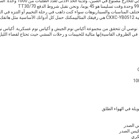
تلف المناسبات والسيناريوهات سواء كنت ذاهب في رحلة التخييم أو التنزه في الغا
جديدةمعدات الخروج التكتيكية CXXC-YB0512 هي رفيقك المثالييمكنك حمل كل أدواتك الأساسي
نوصي أن تتحقق من مجموعة أكياس نوم الجيش و أكياس نوم عسكرية. أكياس نوم
 الظروف القاسيةإنها مثالية للخييمات و رحلات المشي حيث تحتاج لقضاء الليل 
لة في الهواء الطلق
س الصدر
كيس الصدر
كري