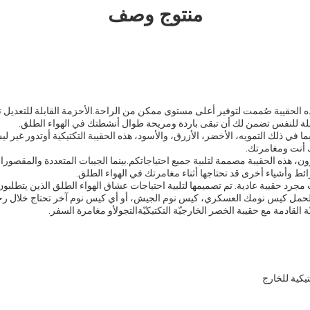
منتوج وصف
 الحقيبة صُممت لتوفير أعلى مستوى ممكن من الراحة.الأحزمة القابلة للتعديل 
ابلة للنفس تضمن لك أن تبقى باردة ومريحة طوال أنشطتك في الهواء الطلق.
بما في ذلك التمويه، الأخضر، الأزرق، والأسود، هذه الحقيبة التكتيكية أوتدور غير
ك أنت ومغامرتك.
ون، هذه الحقيبة مصممة لتلبية جميع احتياجاتكم.بينما الجيبات المتعددة والمقصو
ئط وأشياء أخرى قد تحتاجها أثناء مغامرتك في الهواء الطلق.
 مجرد حقيبة عادية. تم تصميمها لتلبية احتياجات عشاق الهواء الطلق الذين يتطل
ة لحمل كيس نومك العسكري، كيس نوم الجيش، أو أي كيس نوم آخر تحتاج خلال رح
ة القادمة مع حقيبة الخصر الخارجيّة التكتيكيّةالتجولأو مغامرة السفر.
تيكية للخارج