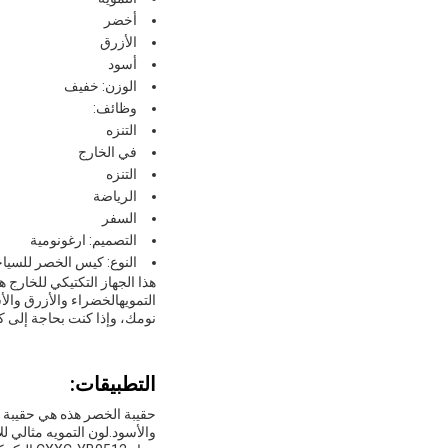
أخضر
الأزرق
أسود
الوزن: خفيف
وظائف:
التنزه
في الخارج
التنزه
الرياضة
السفر
التصميم: ارغونومية
النوع: كيس الخصر للسيا
هذا الجهاز التكتيكي للخارج 
التمويهالخضراء والأزرق وال
نومك، وإذا كنت بحاجة إلى ك
التطبيقات:
حقيبة الخصر هذه هي حقيبة ضر
والأسود.لون التمويه مثالي لل