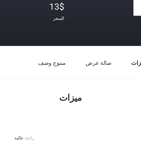
13$
السعر
زات
صالة عرض
منتوج وصف
ميزات
راحة:
عالية