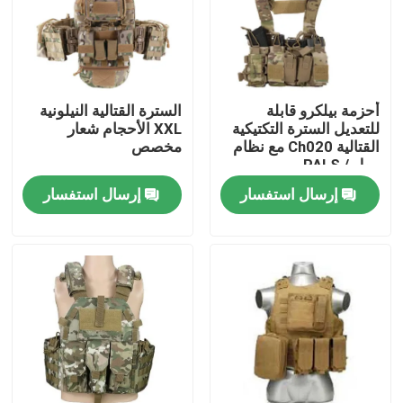
أحزمة بيلكرو قابلة
السترة القتالية النيلونية
للتعديل السترة التكتيكية
XXL الأحجام شعار
القتالية Ch020 مع نظام
مخصص
مول / PALS
إرسال استفسار
إرسال استفسار
المنزل
المنتجات
فيديوهات