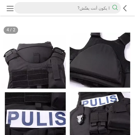
4
/
2