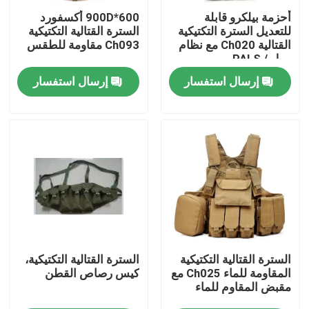
أحزمة بيلكرو قابلة
600*900D أكسفورد
للتعديل السترة التكتيكية
السترة القتالية التكتيكية
حولنا
القتالية Ch020 مع نظام
Ch093 مقاومة للطقس
مول / PALS
إرسال استفسار
إرسال استفسار
جولة في المصنع
مراقبة الجودة
أخبار
اطلب اقتباس
ملابس عسكرية تكتيكية
السترة القتالية التكتيكية
السترة القتالية التكتيكية،
المقاومة للماء Ch025 مع
كيس رصاص القطن
مقبض المقاوم للماء
سترة عسكرية تكتيكية مضادة للرصاص