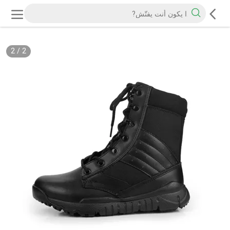
2
/
2