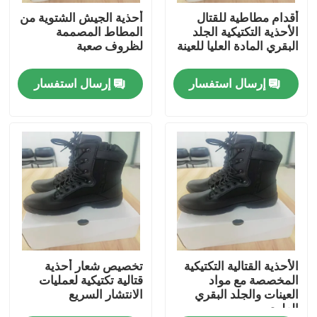
أقدام مطاطية للقتال
أحذية الجيش الشتوية من
الأحذية التكتيكية الجلد
المطاط المصممة
حولنا
البقري المادة العليا للعينة
لظروف صعبة
إرسال استفسار
إرسال استفسار
جولة في المصنع
مراقبة الجودة
أخبار
اطلب اقتباس
ملابس عسكرية تكتيكية
الأحذية القتالية التكتيكية
تخصيص شعار أحذية
المخصصة مع مواد
قتالية تكتيكية لعمليات
العينات والجلد البقري
الانتشار السريع
العلوي
سترة عسكرية تكتيكية مضادة للرصاص